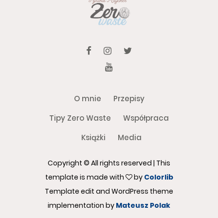
O mnie
Przepisy
Tipy Zero Waste
Współpraca
Książki
Media
Copyright © All rights reserved | This
template is made with
by
Colorlib
Template edit and WordPress theme
implementation by
Mateusz Polak