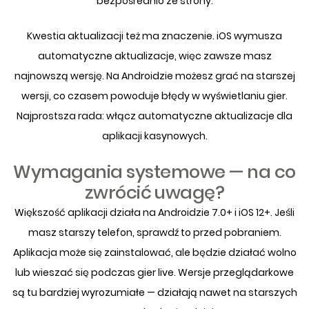
bezpośrednio ze strony.
Kwestia aktualizacji też ma znaczenie. iOS wymusza
automatyczne aktualizacje, więc zawsze masz
najnowszą wersję. Na Androidzie możesz grać na starszej
wersji, co czasem powoduje błędy w wyświetlaniu gier.
Najprostsza rada: włącz automatyczne aktualizacje dla
aplikacji kasynowych.
Wymagania systemowe — na co
zwrócić uwagę?
Większość aplikacji działa na Androidzie 7.0+ i iOS 12+. Jeśli
masz starszy telefon, sprawdź to przed pobraniem.
Aplikacja może się zainstalować, ale będzie działać wolno
lub wieszać się podczas gier live. Wersje przeglądarkowe
są tu bardziej wyrozumiałe — działają nawet na starszych