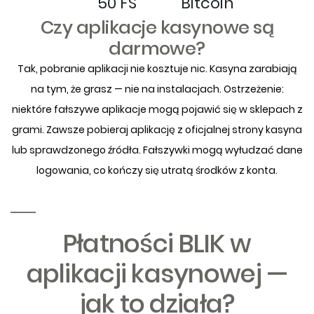
50 FS
Bitcoin
Czy aplikacje kasynowe są
darmowe?
Tak, pobranie aplikacji nie kosztuje nic. Kasyna zarabiają
na tym, że grasz — nie na instalacjach. Ostrzeżenie:
niektóre fałszywe aplikacje mogą pojawić się w sklepach z
grami. Zawsze pobieraj aplikację z oficjalnej strony kasyna
lub sprawdzonego źródła. Fałszywki mogą wyłudzać dane
logowania, co kończy się utratą środków z konta.
Płatności BLIK w
aplikacji kasynowej —
jak to działa?