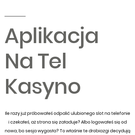
Aplikacja
Na Tel
Kasyno
Ile razy już próbowałeś odpalić ulubionego slot na telefonie
i czekałeś, aż strona się załaduje? Albo logowałeś się od
nowa, bo sesja wygasła? To właśnie te drobiazgi decydują