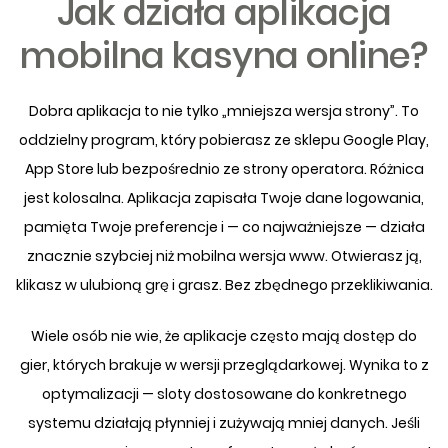
Jak działa aplikacja
mobilna kasyna online?
Dobra aplikacja to nie tylko „mniejsza wersja strony”. To
oddzielny program, który pobierasz ze sklepu Google Play,
App Store lub bezpośrednio ze strony operatora. Różnica
jest kolosalna. Aplikacja zapisała Twoje dane logowania,
pamięta Twoje preferencje i — co najważniejsze — działa
znacznie szybciej niż mobilna wersja www. Otwierasz ją,
klikasz w ulubioną grę i grasz. Bez zbędnego przeklikiwania.
Wiele osób nie wie, że aplikacje często mają dostęp do
gier, których brakuje w wersji przeglądarkowej. Wynika to z
optymalizacji — sloty dostosowane do konkretnego
systemu działają płynniej i zużywają mniej danych. Jeśli