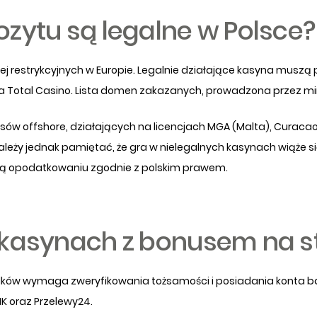
zytu są legalne w Polsce?
ej restrykcyjnych w Europie. Legalnie działające kasyna muszą
a Total Casino. Lista domen zakazanych, prowadzona przez min
wisów offshore, działających na licencjach MGA (Malta), Curaca
Należy jednak pamiętać, że gra w nielegalnych kasynach wiąże 
ają opodatkowaniu zgodnie z polskim prawem.
 kasynach z bonusem na s
ków wymaga zweryfikowania tożsamości i posiadania konta ban
IK oraz Przelewy24.