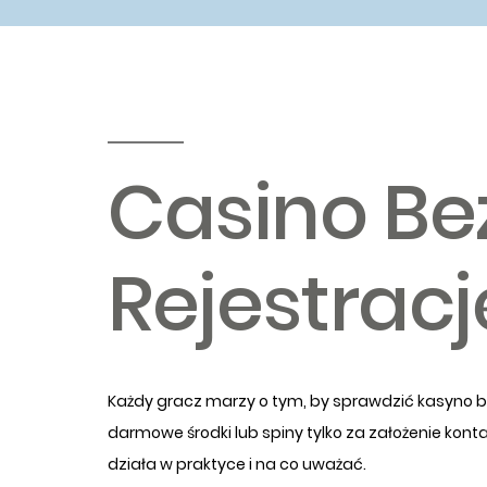
Casino Be
Rejestracj
Każdy gracz marzy o tym, by sprawdzić kasyno be
darmowe środki lub spiny tylko za założenie kon
działa w praktyce i na co uważać.