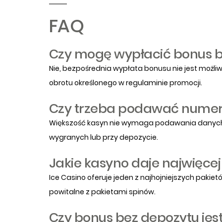
FAQ
Czy mogę wypłacić bonus be
Nie, bezpośrednia wypłata bonusu nie jest możli
obrotu określonego w regulaminie promocji.
Czy trzeba podawać numer k
Większość kasyn nie wymaga podawania danych k
wygranych lub przy depozycie.
Jakie kasyno daje najwięcej
Ice Casino oferuje jeden z najhojniejszych pakiet
powitalne z pakietami spinów.
Czy bonus bez depozytu jest