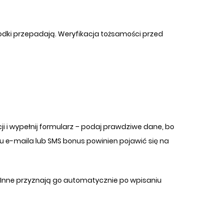
środki przepadają. Weryfikacja tożsamości przed
racji i wypełnij formularz – podaj prawdziwe dane, bo
 e-maila lub SMS bonus powinien pojawić się na
u. Inne przyznają go automatycznie po wpisaniu