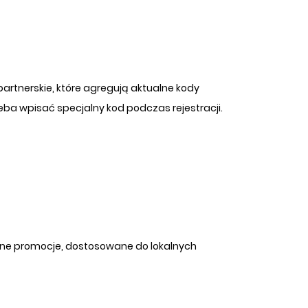
partnerskie, które agregują aktualne kody
eba wpisać specjalny kod podczas rejestracji.
iczne promocje, dostosowane do lokalnych