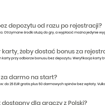
z depozytu od razu po rejestracji?
wa. Otrzymane środki służą do gry, a wypłacić można jedynie wy
arty, żeby dostać bonus za rejestr
arty przy odbiorze bonusu bez depozytu. Weryfikacja karty b
 za darmo na start?
ów: do 25 EUR gratis plus 50 darmowych spinów bez wpłaty. Vulka
 dostępny dla graczy z Polski?