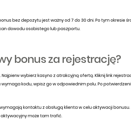
 bonus bez depozytu jest ważny od 7 do 30 dni. Po tym okresie 
skan dowodu osobistego lub paszportu.
y bonus za rejestrację?
 Najpierw wybierz kasyno z atrakcyjną ofertą. Kliknij link rejest
a wymaga kodu, wpisz go w odpowiednim polu. Po potwierdzeniu
in, wymagają kontaktu z obsługą klienta w celu aktywacji bonus
 aktywacyjny może tam trafić.