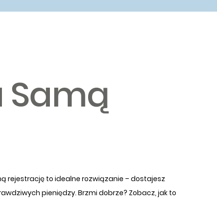
a Samą
 rejestrację to idealne rozwiązanie – dostajesz
rawdziwych pieniędzy. Brzmi dobrze? Zobacz, jak to