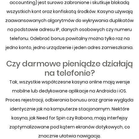
accounting) jest surowo zabronione i skutkuje blokadą
wszystkich kont oraz konfiskatą środków. Kasyna używają
zaawansowanych algorytmów do wykrywania duplikatów
na podstawie adresu IP, danych osobowych czy numeru
telefonu. Odebrać bonus powitalny można tylko raz na
jedno konto, jedno urządzenie i jeden adres zamieszkania.
Czy darmowe pieniądze działają
na telefonie?
Tak, wszystkie współczesne kasyna online mają wersje
mobilne lub dedykowane aplikacje na Androida i iOS.
Proces rejestracji, odbierania bonusu oraz granie wygląda
identycznie jak na komputerze stacjonarnym. Niektóre
kasyna, jak Need for Spin czy Rabona, mają interfejsy
zoptymalizowane pod kątem ekranów dotykowych, co
znacznie ułatwia nawigację.