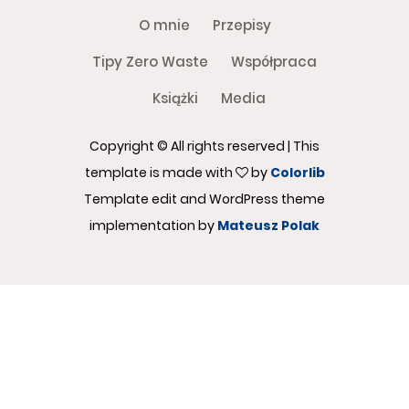
O mnie
Przepisy
Tipy Zero Waste
Współpraca
Książki
Media
Copyright © All rights reserved | This
template is made with
by
Colorlib
Template edit and WordPress theme
implementation by
Mateusz Polak