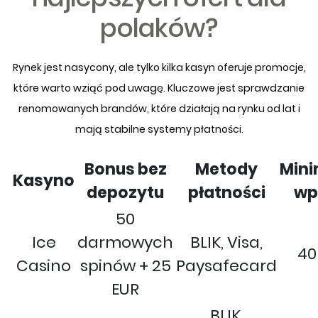
polaków?
Rynek jest nasycony, ale tylko kilka kasyn oferuje promocje,
które warto wziąć pod uwagę. Kluczowe jest sprawdzanie
renomowanych brandów, które działają na rynku od lat i
mają stabilne systemy płatności.
Bonus bez
Metody
Mini
Kasyno
depozytu
płatności
wp
50
Ice
darmowych
BLIK, Visa,
40
Casino
spinów + 25
Paysafecard
EUR
BLIK,