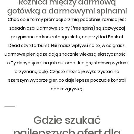
Różnica między darmową
gotówką a darmowymi spinami
Choć obie formy promocji brzmią podobnie, różnica jest
zasadnicza. Darmowe spiny (free spins) są zazwyczaj
przypisane do konkretnego slotu, na przykład Book of
Dead czy Starburst. Nie masz wpływu na to, w co grasz.
Darmowe pieniądze dają znacznie większą elastyczność –
to Ty decydujesz, na jaki automat lub grę stołową wydasz
przyznaną pulę. Często można je wykorzystać na
szerszym wyborze gier, co daje lepsze poczucie kontroli
nad rozgrywką.
Gdzie szukać
najlepszych ofert dla