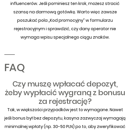
influencerów. Jeśli pominiesz ten krok, możesz stracić
szansę na darmową gotówkę. Warto więc zawsze
poszukać pola „Kod promocyjny” w formularzu
rejestracyjnym i sprawdzić, czy dany operator nie
wymaga wpisu specjalnego ciągu znaków.
FAQ
Czy muszę wpłacać depozyt,
żeby wypłacić wygraną z bonusu
za rejestrację?
Tak, w większości przypadków jest to wymagane. Nawet
jeśli bonus był bez depozytu, kasyna zazwyczaj wymagają
minimalnej wpłaty (np. 30-50 PLN) po to, aby zweryfikować