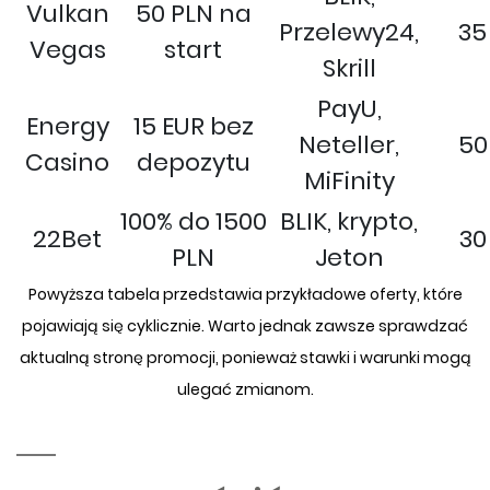
Vulkan
50 PLN na
Przelewy24,
35
Vegas
start
Skrill
PayU,
Energy
15 EUR bez
Neteller,
50
Casino
depozytu
MiFinity
100% do 1500
BLIK, krypto,
22Bet
30
PLN
Jeton
Powyższa tabela przedstawia przykładowe oferty, które
pojawiają się cyklicznie. Warto jednak zawsze sprawdzać
aktualną stronę promocji, ponieważ stawki i warunki mogą
ulegać zmianom.