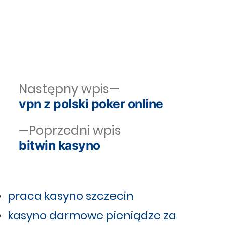
Następny wpis:
Następny wpis
vpn z polski poker online
Nawigacja wpisu
Poprzedni wpis:
Poprzedni wpis
bitwin kasyno
praca kasyno szczecin
kasyno darmowe pieniądze za