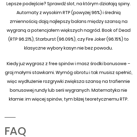
Lepsze podejście? Sprawdź slot, na którym działają spiny.
Automaty z wysokim RTP (powyżej 96%) i średnią
zmiennością dają najlepszy balans między szansą na
wygraną a potencjałem większych nagród. Book of Dead
(RTP 96.21%), Starburst (96.09%), czy Fire Joker (96.15%) to
klasyczne wybory kasyn nie bez powodu.
Kiedy już wygrasz z free spinów i masz środki bonusowe –
graj małymi stawkami. Wymóg obrotu i tak musisz spełnić,
więc wydłużenie rozgrywki zwiększa szansę na trafiennie
bonusowej rundy lub serii wygranych. Matematyka nie
kłamie: im więcej spinów, tym bliżej teoretycznemu RTP.
FAQ