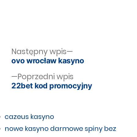
Następny wpis:
Następny wpis
ovo wrocław kasyno
Nawigacja wpisu
Poprzedni wpis:
Poprzedni wpis
22bet kod promocyjny
cazeus kasyno
nowe kasyno darmowe spiny bez