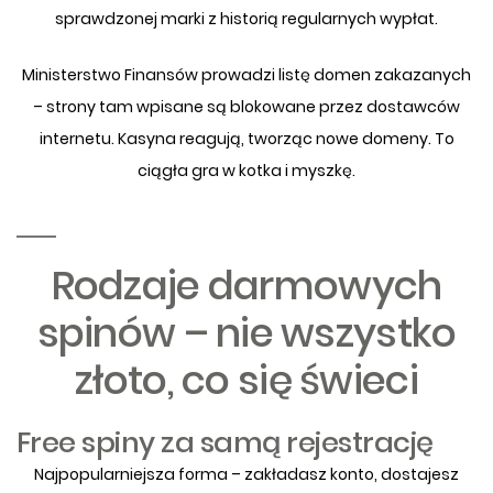
sprawdzonej marki z historią regularnych wypłat.
Ministerstwo Finansów prowadzi listę domen zakazanych
– strony tam wpisane są blokowane przez dostawców
internetu. Kasyna reagują, tworząc nowe domeny. To
ciągła gra w kotka i myszkę.
Rodzaje darmowych
spinów – nie wszystko
złoto, co się świeci
Free spiny za samą rejestrację
Najpopularniejsza forma – zakładasz konto, dostajesz