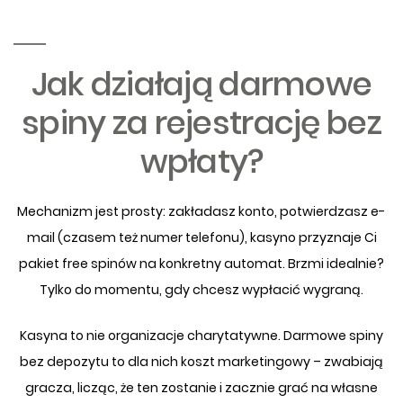
Jak działają darmowe
spiny za rejestrację bez
wpłaty?
Mechanizm jest prosty: zakładasz konto, potwierdzasz e-
mail (czasem też numer telefonu), kasyno przyznaje Ci
pakiet free spinów na konkretny automat. Brzmi idealnie?
Tylko do momentu, gdy chcesz wypłacić wygraną.
Kasyna to nie organizacje charytatywne. Darmowe spiny
bez depozytu to dla nich koszt marketingowy – zwabiają
gracza, licząc, że ten zostanie i zacznie grać na własne