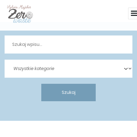
Szukaj