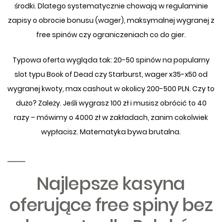
środki. Dlatego systematycznie chowają w regulaminie
zapisy o obrocie bonusu (wager), maksymalnej wygranej z
free spinów czy ograniczeniach co do gier.
Typowa oferta wygląda tak: 20-50 spinów na popularny
slot typu Book of Dead czy Starburst, wager x35-x50 od
wygranej kwoty, max cashout w okolicy 200-500 PLN. Czy to
dużo? Zależy. Jeśli wygrasz 100 zł i musisz obrócić to 40
razy – mówimy o 4000 zł w zakładach, zanim cokolwiek
wypłacisz. Matematyka bywa brutalna.
Najlepsze kasyna
oferujące free spiny bez