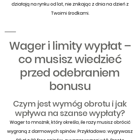
działają na rynku od lat, nie znikając z dnia na dzień z
Twoimi środkami.
Wager i limity wypłat –
co musisz wiedzieć
przed odebraniem
bonusu
Czym jest wymóg obrotu i jak
wpływa na szanse wypłaty?
Wager to mnożnik, który określa, ile razy musisz obrócić
wygraną z darmowych spinów. Przykładowo: wygrywasz