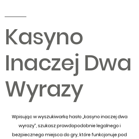
Kasyno
Inaczej Dwa
Wyrazy
Wpisując w wyszukiwarkę hasło „kasyno inaczej dwa
wyrazy”, szukasz prawdopodobnie legalnego i
bezpiecznego miejsca do gry, które funkcjonuje pod