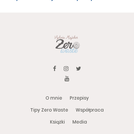
O mnie
Przepisy
Tipy Zero Waste
Współpraca
Książki
Media