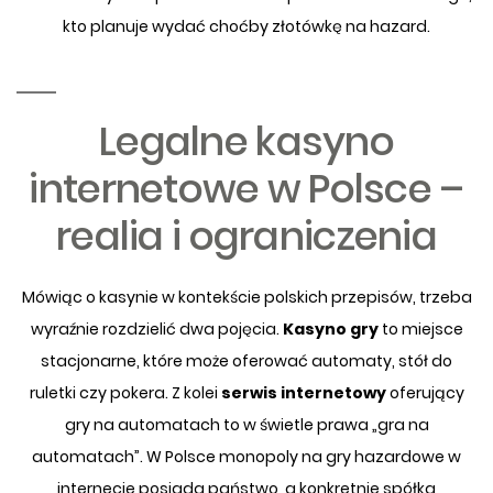
kto planuje wydać choćby złotówkę na hazard.
Legalne kasyno
internetowe w Polsce –
realia i ograniczenia
Mówiąc o kasynie w kontekście polskich przepisów, trzeba
wyraźnie rozdzielić dwa pojęcia.
Kasyno gry
to miejsce
stacjonarne, które może oferować automaty, stół do
ruletki czy pokera. Z kolei
serwis internetowy
oferujący
gry na automatach to w świetle prawa „gra na
automatach”. W Polsce monopoly na gry hazardowe w
internecie posiada państwo, a konkretnie spółka