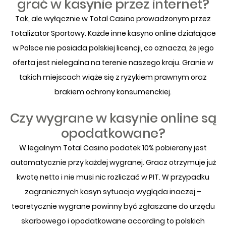
grać w kasynie przez internet?
Tak, ale wyłącznie w Total Casino prowadzonym przez
Totalizator Sportowy. Każde inne kasyno online działające
w Polsce nie posiada polskiej licencji, co oznacza, że jego
oferta jest nielegalna na terenie naszego kraju. Granie w
takich miejscach wiąże się z ryzykiem prawnym oraz
brakiem ochrony konsumenckiej.
Czy wygrane w kasynie online są
opodatkowane?
W legalnym Total Casino podatek 10% pobierany jest
automatycznie przy każdej wygranej. Gracz otrzymuje już
kwotę netto i nie musi nic rozliczać w PIT. W przypadku
zagranicznych kasyn sytuacja wygląda inaczej –
teoretycznie wygrane powinny być zgłaszane do urzędu
skarbowego i opodatkowane according to polskich