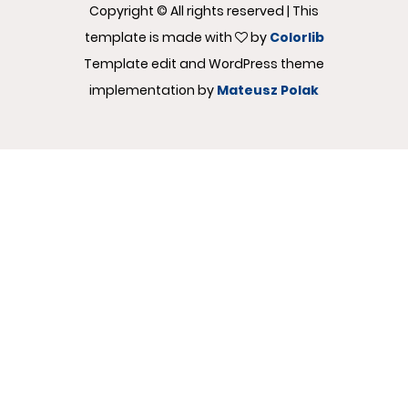
Copyright © All rights reserved | This
template is made with
by
Colorlib
Template edit and WordPress theme
implementation by
Mateusz Polak