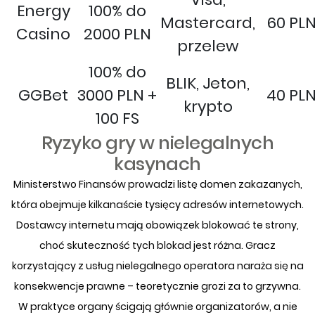
Energy
100% do
Mastercard,
60 PL
Casino
2000 PLN
przelew
100% do
BLIK, Jeton,
GGBet
3000 PLN +
40 PL
krypto
100 FS
Ryzyko gry w nielegalnych
kasynach
Ministerstwo Finansów prowadzi listę domen zakazanych,
która obejmuje kilkanaście tysięcy adresów internetowych.
Dostawcy internetu mają obowiązek blokować te strony,
choć skuteczność tych blokad jest różna. Gracz
korzystający z usług nielegalnego operatora naraża się na
konsekwencje prawne – teoretycznie grozi za to grzywna.
W praktyce organy ścigają głównie organizatorów, a nie