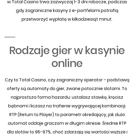
w Total Casino trwa zazwyczaj 1-3 dni robocze, podczas
gdy zagraniczne kasyny z e-portfelami potrafią
przetworzyć wypłatę w kilkadziesiąt minut.
Rodzaje gier w kasynie
online
Czy to Total Casino, czy zagraniczny operator – podstawą
oferty są automaty do gier, zwane potocznie slotami. To
najprostsza forma hazardu: ustalasz stawkę, kręcisz
bębnami i liczasz na trafienie wygrywającej kombinacji.
RTP (Return to Player) to parametr określający, jak dużo
automat oddaje graczom w długim okresie. Średnie RTP
dla slotów to 95-97%, choć zdarzają się wartości wyższe i