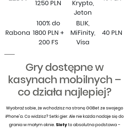
1250 PLN
Krypto,
Jeton
100% do
BLIK,
Rabona
1800 PLN +
MiFinity,
40 PLN
200 FS
Visa
Gry dostępne w
kasynach mobilnych –
co działa najlepiej?
Wyobraź sobie, że wchodzisz na stronę GGBet ze swojego
iPhone'a. Co widzisz? Setki gier. Ale nie każda nadaje się do
grania w małym oknie.
Sloty
to absolutna podstawa –