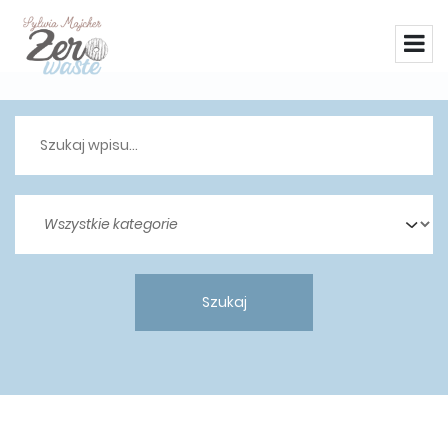
Szukaj