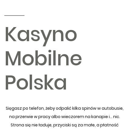
Kasyno
Mobilne
Polska
Sięgasz po telefon, żeby odpalić kilka spinów w autobusie,
na przerwie w pracy albo wieczorem na kanapie i... nic.
Strona się nie ładuje, przyciski są za małe, a płatność