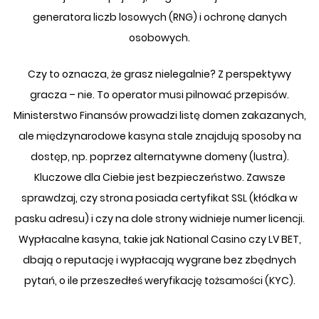
generatora liczb losowych (RNG) i ochronę danych
osobowych.
Czy to oznacza, że grasz nielegalnie? Z perspektywy
gracza – nie. To operator musi pilnować przepisów.
Ministerstwo Finansów prowadzi listę domen zakazanych,
ale międzynarodowe kasyna stale znajdują sposoby na
dostęp, np. poprzez alternatywne domeny (lustra).
Kluczowe dla Ciebie jest bezpieczeństwo. Zawsze
sprawdzaj, czy strona posiada certyfikat SSL (kłódka w
pasku adresu) i czy na dole strony widnieje numer licencji.
Wypłacalne kasyna, takie jak National Casino czy LV BET,
dbają o reputację i wypłacają wygrane bez zbędnych
pytań, o ile przeszedłeś weryfikację tożsamości (KYC).