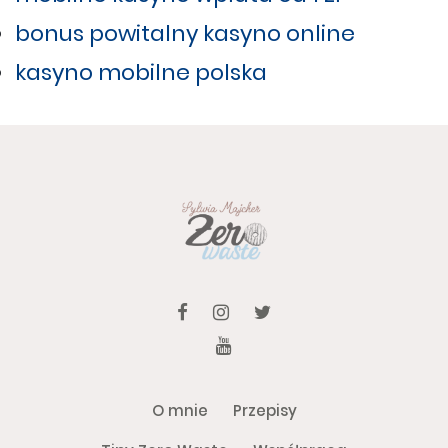
bonus powitalny kasyno online
kasyno mobilne polska
O mnie
Przepisy