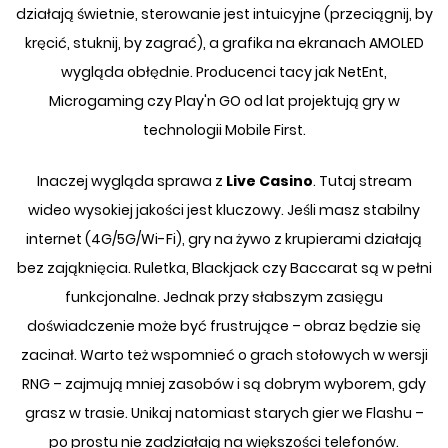
działają świetnie, sterowanie jest intuicyjne (przeciągnij, by
kręcić, stuknij, by zagrać), a grafika na ekranach AMOLED
wygląda obłędnie. Producenci tacy jak NetEnt,
Microgaming czy Play'n GO od lat projektują gry w
technologii Mobile First.
Inaczej wygląda sprawa z
Live Casino
. Tutaj stream
wideo wysokiej jakości jest kluczowy. Jeśli masz stabilny
internet (4G/5G/Wi-Fi), gry na żywo z krupierami działają
bez zająknięcia. Ruletka, Blackjack czy Baccarat są w pełni
funkcjonalne. Jednak przy słabszym zasięgu
doświadczenie może być frustrujące – obraz będzie się
zacinał. Warto też wspomnieć o grach stołowych w wersji
RNG – zajmują mniej zasobów i są dobrym wyborem, gdy
grasz w trasie. Unikaj natomiast starych gier we Flashu –
po prostu nie zadziałają na większości telefonów.