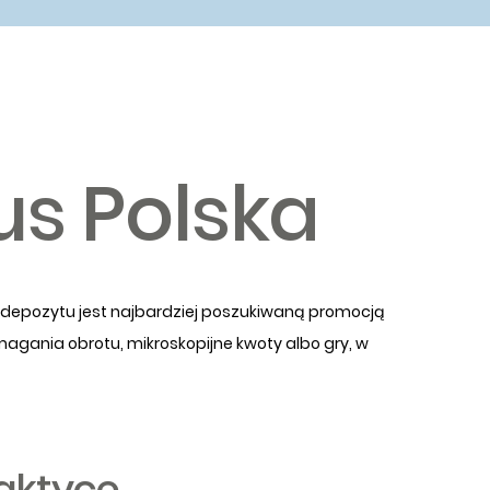
us Polska
 depozytu jest najbardziej poszukiwaną promocją
magania obrotu, mikroskopijne kwoty albo gry, w
raktyce