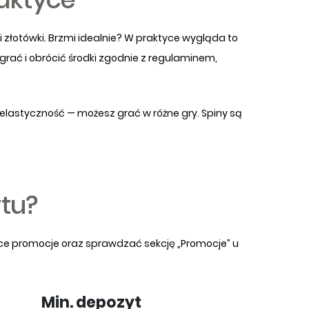
złotówki. Brzmi idealnie? W praktyce wygląda to
wygrać i obrócić środki zgodnie z regulaminem,
astyczność — możesz grać w różne gry. Spiny są
tu?
ące promocje oraz sprawdzać sekcję „Promocje” u
Min. depozyt