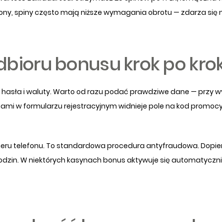
strony, spiny często mają niższe wymagania obrotu — zdarza się 
 odbioru bonusu krok po kro
hasła i waluty. Warto od razu podać prawdziwe dane — przy wy
ami w formularzu rejestracyjnym widnieje pole na kod promocyjn
numeru telefonu. To standardowa procedura antyfraudowa. Dopie
 godzin. W niektórych kasynach bonus aktywuje się automatyczn