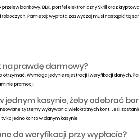
zelew bankowy, BLIK, portfel elektroniczny Skrill oraz kryptowal
ni roboczych. Pamiętaj: wypłata zazwyczaj musi nastąpić tą s
est naprawdę darmowy?
o otrzymać. Wymaga jedynie rejestracji i weryfikacji danych.
minie promocji.
 jednym kasynie, żeby odebrać bo
sowane systemy wykrywania wielokrotnych kont. Jeśli zostanies
tylko jedno konto w danym kasynie.
ne do weryfikacji przy wypłacie?