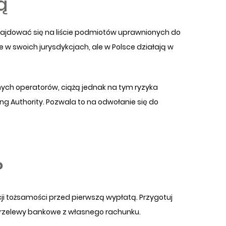
ą
znajdować się na liście podmiotów uprawnionych do
 w swoich jurysdykcjach, ale w Polsce działają w
nych operatorów, ciążą jednak na tym ryzyka
ng Authority. Pozwala to na odwołanie się do
?
i tożsamości przed pierwszą wypłatą. Przygotuj
przelewy bankowe z własnego rachunku.