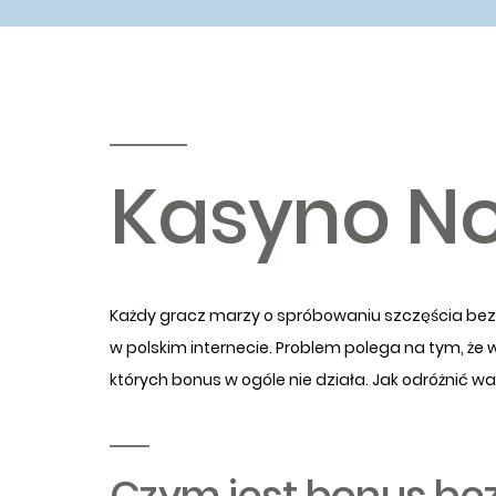
Kasyno No
Każdy gracz marzy o spróbowaniu szczęścia bez
w polskim internecie. Problem polega na tym, że 
których bonus w ogóle nie działa. Jak odróżnić 
Czym jest bonus bez 