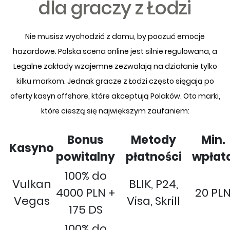
dla graczy z Łodzi
Nie musisz wychodzić z domu, by poczuć emocje
hazardowe. Polska scena online jest silnie regulowana, a
Legalne zakłady wzajemne zezwalają na działanie tylko
kilku markom. Jednak gracze z Łodzi często sięgają po
oferty kasyn offshore, które akceptują Polaków. Oto marki,
które cieszą się największym zaufaniem:
Bonus
Metody
Min.
Kasyno
powitalny
płatności
wpłat
100% do
Vulkan
BLIK, P24,
4000 PLN +
20 PL
Vegas
Visa, Skrill
175 DS
100% do