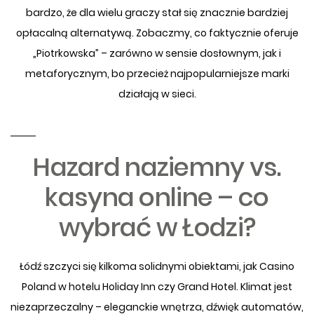
bardzo, że dla wielu graczy stał się znacznie bardziej
opłacalną alternatywą. Zobaczmy, co faktycznie oferuje
„Piotrkowska” – zarówno w sensie dosłownym, jak i
metaforycznym, bo przecież najpopularniejsze marki
działają w sieci.
Hazard naziemny vs.
kasyna online – co
wybrać w Łodzi?
Łódź szczyci się kilkoma solidnymi obiektami, jak Casino
Poland w hotelu Holiday Inn czy Grand Hotel. Klimat jest
niezaprzeczalny – eleganckie wnętrza, dźwięk automatów,