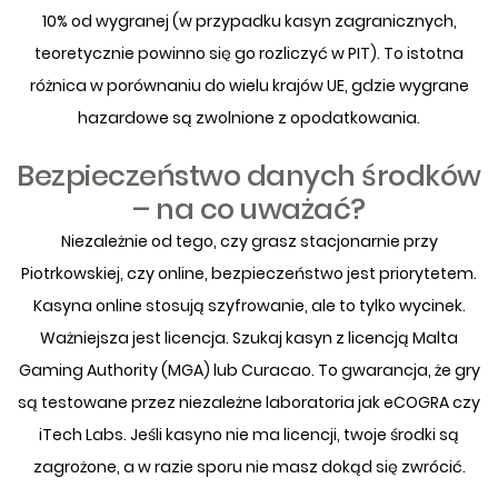
10% od wygranej (w przypadku kasyn zagranicznych,
teoretycznie powinno się go rozliczyć w PIT). To istotna
różnica w porównaniu do wielu krajów UE, gdzie wygrane
hazardowe są zwolnione z opodatkowania.
Bezpieczeństwo danych środków
– na co uważać?
Niezależnie od tego, czy grasz stacjonarnie przy
Piotrkowskiej, czy online, bezpieczeństwo jest priorytetem.
Kasyna online stosują szyfrowanie, ale to tylko wycinek.
Ważniejsza jest licencja. Szukaj kasyn z licencją Malta
Gaming Authority (MGA) lub Curacao. To gwarancja, że gry
są testowane przez niezależne laboratoria jak eCOGRA czy
iTech Labs. Jeśli kasyno nie ma licencji, twoje środki są
zagrożone, a w razie sporu nie masz dokąd się zwrócić.