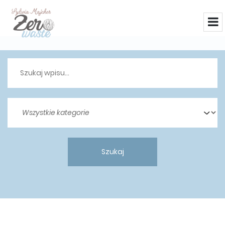
Szukaj