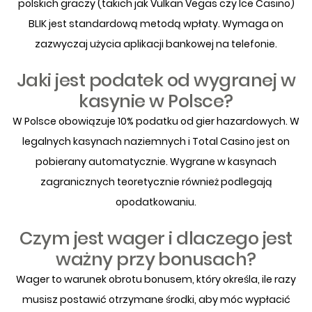
polskich graczy (takich jak Vulkan Vegas czy Ice Casino)
BLIK jest standardową metodą wpłaty. Wymaga on
zazwyczaj użycia aplikacji bankowej na telefonie.
Jaki jest podatek od wygranej w
kasynie w Polsce?
W Polsce obowiązuje 10% podatku od gier hazardowych. W
legalnych kasynach naziemnych i Total Casino jest on
pobierany automatycznie. Wygrane w kasynach
zagranicznych teoretycznie również podlegają
opodatkowaniu.
Czym jest wager i dlaczego jest
ważny przy bonusach?
Wager to warunek obrotu bonusem, który określa, ile razy
musisz postawić otrzymane środki, aby móc wypłacić