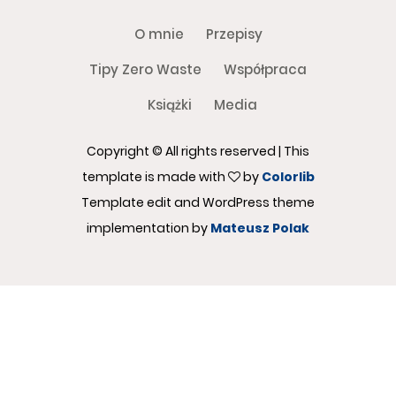
O mnie
Przepisy
Tipy Zero Waste
Współpraca
Książki
Media
Copyright © All rights reserved | This
template is made with
by
Colorlib
Template edit and WordPress theme
implementation by
Mateusz Polak