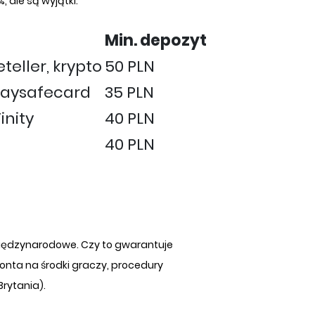
, ale są wyjątki.
Min. depozyt
eteller, krypto
50 PLN
r, Paysafecard
35 PLN
inity
40 PLN
40 PLN
 międzynarodowe. Czy to gwarantuje
ta na środki graczy, procedury
Brytania).