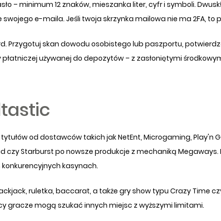
hasło – minimum 12 znaków, mieszanka liter, cyfr i symboli. Dwusk
swojego e-maila. Jeśli twoja skrzynka mailowa nie ma 2FA, to 
d. Przygotuj skan dowodu osobistego lub paszportu, potwierdz
rty płatniczej używanej do depozytów – z zasłoniętymi środkowym
tastic
tytułów od dostawców takich jak NetEnt, Microgaming, Play'n GO
ad czy Starburst po nowsze produkcje z mechaniką Megaways. P
ch konkurencyjnych kasynach.
lackjack, ruletka, baccarat, a także gry show typu Crazy Time cz
cy gracze mogą szukać innych miejsc z wyższymi limitami.