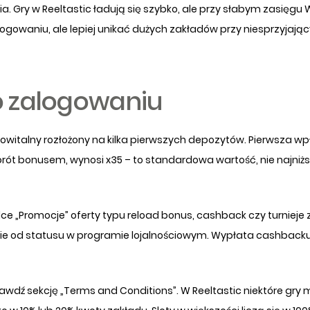
. Gry w Reeltastic ładują się szybko, ale przy słabym zasięgu W
owaniu, ale lepiej unikać dużych zakładów przy niesprzyjają
o zalogowaniu
powitalny rozłożony na kilka pierwszych depozytów. Pierwsza w
rót bonusem, wynosi x35 – to standardowa wartość, nie najniż
e „Promocje” oferty typu reload bonus, cashback czy turnieje
eżnie od statusu w programie lojalnościowym. Wypłata cashbac
awdź sekcję „Terms and Conditions”. W Reeltastic niektóre gry