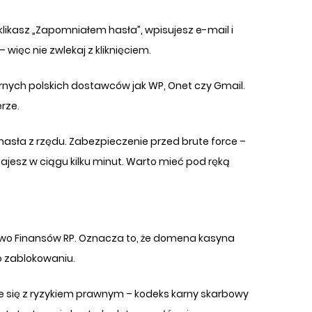
 klikasz „Zapomniałem hasła”, wpisujesz e-mail i
więc nie zwlekaj z kliknięciem.
arnych polskich dostawców jak WP, Onet czy Gmail.
rze.
hasła z rzędu. Zabezpieczenie przed brute force –
ajesz w ciągu kilku minut. Warto mieć pod ręką
stwo Finansów RP. Oznacza to, że domena kasyna
o zablokowaniu.
że się z ryzykiem prawnym – kodeks karny skarbowy