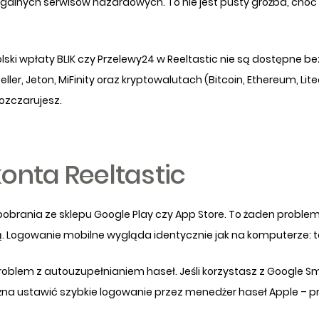
legalnych serwisów hazardowych. To nie jest pusty groźba, choć
lski wpłaty BLIK czy Przelewy24 w Reeltastic nie są dostępne b
eteller, Jeton, MiFinity oraz kryptowalutach (Bitcoin, Ethereum, 
ozczarujesz.
onta Reeltastic
pobrania ze sklepu Google Play czy App Store. To żaden problem 
 Logowanie mobilne wygląda identycznie jak na komputerze: t
blem z autouzupełnianiem haseł. Jeśli korzystasz z Google Smar
na ustawić szybkie logowanie przez menedżer haseł Apple – pr