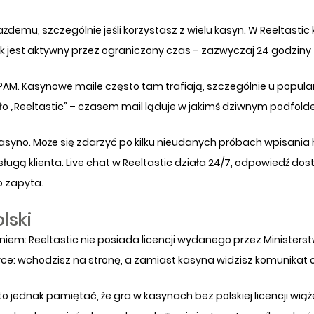
demu, szczególnie jeśli korzystasz z wielu kasyn. W Reeltastic
 jest aktywny przez ograniczony czas – zazwyczaj 24 godziny – 
SPAM. Kasynowe maile często tam trafiają, szczególnie u popul
ło „Reeltastic” – czasem mail ląduje w jakimś dziwnym podfolde
kasyno. Może się zdarzyć po kilku nieudanych próbach wpisania 
gą klienta. Live chat w Reeltastic działa 24/7, odpowiedź dost
o zapyta.
lski
iem: Reeltastic nie posiada licencji wydanego przez Minister
ce: wchodzisz na stronę, a zamiast kasyna widzisz komunikat 
 jednak pamiętać, że gra w kasynach bez polskiej licencji wią