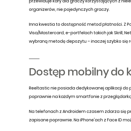
przewiduje kary dla graczy korzystających z nie
organizerów, nie pojedynczych graczy.
Inna kwestia to dostępność metod płatności. Z Po
Visa/Mastercard, e-portfelach takich jak Skrill, N
wybraną metodę depozytu – inaczej szybko się r
Dostęp mobilny do k
Reeltastic nie posiada dedykowanej aplikacji do 
poprawnie na każdym smartfonie z przeglądarką.
Na telefonach z Androidem czasem zdarza się pro
zapisane poprawnie. Na iPhone'ach z Face ID moż