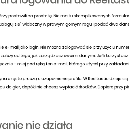
órzy postawili na prostotę. Nie ma tu skomplikowanych formular
k „Zaloguj się” widoczny w prawym górnym rogu i podać dwa da
ie e-mail jako login. Nie można zalogować się przy użyciu num
o zależy od tego, jak zarządzasz swoimi danymi. Jeśli korzystas
cznie – miej pod ręką ten e-mail, którego użyłeś przy zakładani
a często proszą o uzupełnienie profilu. W Reeltastic dzieje si
ępu do gier, dopóki nie chcesz wypłacić środków. Dopiero przy 
anie nie działa