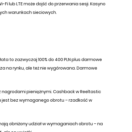
i-Fi lub LTE może dojść do przerwania sesji. Kasyno
cych warunkach sieciowych.
płata to zazwyczaj 100% do 400 PLN plus darmowe
sza na rynku, ale też nie wygórowana. Darmowe
 z nagrodami pieniężnymi. Cashback w Reeltastic
ku jest bez wymaganego obrotu – rzadkość w
 mają obniżony udział w wymaganiach obrotu – na