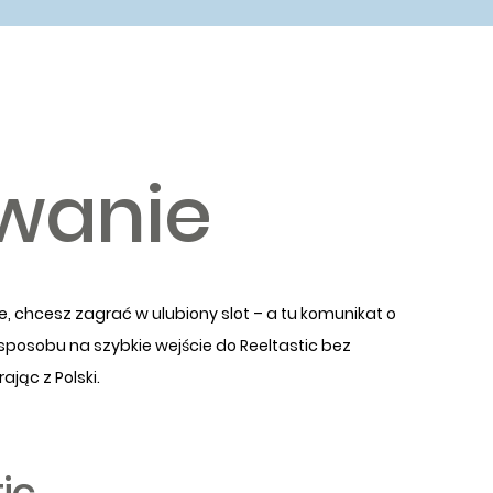
owanie
, chcesz zagrać w ulubiony slot – a tu komunikat o
 sposobu na szybkie wejście do Reeltastic bez
jąc z Polski.
ic