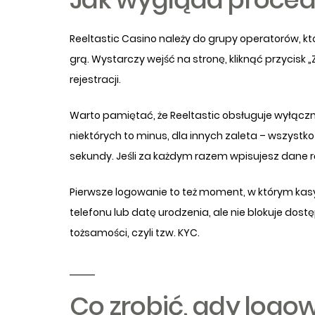
Reeltastic Casino należy do grupy operatorów, kt
grą. Wystarczy wejść na stronę, kliknąć przycis
rejestracji.
Warto pamiętać, że Reeltastic obsługuje wyłączn
niektórych to minus, dla innych zaleta – wszystk
sekundy. Jeśli za każdym razem wpisujesz dane rę
Pierwsze logowanie to też moment, w którym kasyn
telefonu lub datę urodzenia, ale nie blokuje dost
tożsamości, czyli tzw. KYC.
Co zrobić, gdy logow