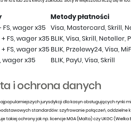
ko w 10% lub 20% kwoty zakładu. Sloty w większości liczą się w 100%
y
Metody płatności
+ FS, wager x35
Visa, Mastercard, Skrill, N
 + FS, wager x35
BLIK, Visa, Skrill, Netelle
 + FS, wager x35
BLIK, Przelewy24, Visa, MiF
, wager x35
BLIK, PayU, Visa, Skrill
ta i ochrona danych
 najpopularniejszych jurysdykcji dla kasyn obsługujących rynki
dstawowych standardów: szyfrowanie połączeń, oddzielne kon
e takiej ochrony jak np. licencje MGA (Malta) czy UKGC (Wielka 