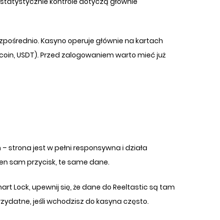
 statystycznie kontrole dotyczą głównie
ezpośrednio. Kasyno operuje głównie na kartach
Litecoin, USDT). Przed zalogowaniem warto mieć już
– strona jest w pełni responsywna i działa
en sam przycisk, te same dane.
t Lock, upewnij się, że dane do Reeltastic są tam
zydatne, jeśli wchodzisz do kasyna często.