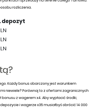
 punktach sprzedaży na terenie całego Tarnowa.
sobu rozliczenia.
. depozyt
PLN
PLN
PLN
tą?
lnego. Każdy bonus obarczony jest warunkiem
zmi niewiele? Porównaj to z ofertami zagranicznych
ł bonusu z wagerem x4. Aby wypłacić środki,
m depozycie i wagerze x35 musiałbyś obrócić 14 000