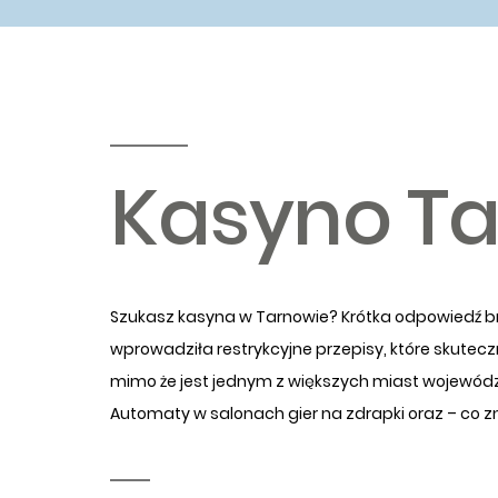
Kasyno Ta
Szukasz kasyna w Tarnowie? Krótka odpowiedź br
wprowadziła restrykcyjne przepisy, które skutec
mimo że jest jednym z większych miast wojewód
Automaty w salonach gier na zdrapki oraz – co zna