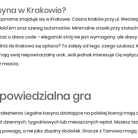
syna w Krakowie?
onarne znajduje się w Krakowie. Casino Kraków przy ul. Westerp
 Hold'em oraz szereg automatów. Minimalne stawki przy stołach 
ać o dress code – elegancki strój nie jest wymagany, ale dresy 
ż do Krakowa się opłaca? To zależy od tego, czego szukasz. Kli
ą swój niepowtarzalny urok. Jeśli jednak interesuje Cię wyłącz
z miasta.
dpowiedzialna gra
uzależnienia. Legalne kasyna działające na polskiej licencji ma
it dziennych, tygodniowych lub miesięcznych wpłat. Możesz też
ą powagą, a nie jako zbędny dodatek. Gracze z Tarnowa mogą 