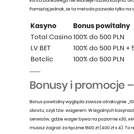
konta bankowego nie widnieje nazwa kasyna. Gr
Pamiętaj jednak, że ta metoda pozwala tylko n
Kasyno
Bonus powitalny
Total Casino
100% do 500 PLN
LV BET
100% do 500 PLN + 
Betclic
100% do 500 PLN
Bonusy i promocje 
Bonus powitalny wygląda zawsze atrakcyjnie: „10
obrotu, czyli tzw. wagerem. W legalnych kasynac
serwisów, gdzie wager bywa na poziomie x30, x40
musisz zagrać za łącznie 1600 zł (400 zł x 4). T