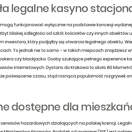
ła legalne kasyno stacjon
r mogą funkcjonować wyłącznie na podstawie koncesji wydanej pr
yt bliskiej odległości od szkół, kościołów czy innych obiektów 
iem inwestora, który podjąłby się otwarcia legalnego obiektu. Wi
icach. To jednak nie to samo – w takich miejscach znajdziesz 
ki, pokera czy blackjacka. Osoby szukające pełnego experienc
erwisów internetowych. Dystans do Krakowa to około 80 kilomet
duże poświęcenie czasu, stąd rosnąca popularność rozgrywek onl
ine dostępne dla mieszk
serwisów hazardowych działających na polskiej licencji. Leg
uje Ministerstwo Finansów. Podatek od wygranej (10%) jest pobi