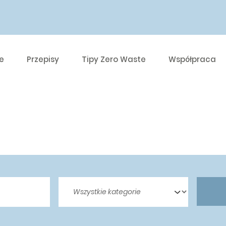
e
Przepisy
Tipy Zero Waste
Współpraca