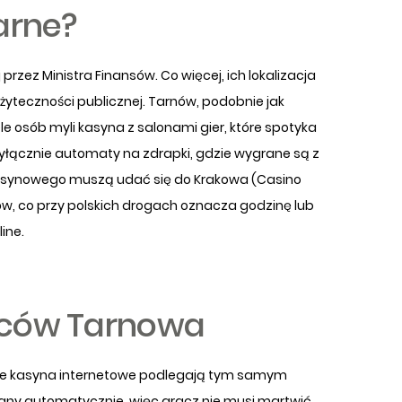
arne?
zez Ministra Finansów. Co więcej, ich lokalizacja
użyteczności publicznej. Tarnów, podobnie jak
ele osób myli kasyna z salonami gier, które spotyka
wyłącznie automaty na zdrapki, gdzie wygrane są z
e kasynowego muszą udać się do Krakowa (Casino
rów, co przy polskich drogach oznacza godzinę lub
ine.
ańców Tarnowa
alne kasyna internetowe podlegają tym samym
erany automatycznie, więc gracz nie musi martwić