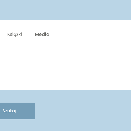
Książki
Media
Szukaj