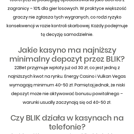
zagranicy – 10% dla gier losowych. W praktyce większość
graczy nie zgłasza tych wygranych, co rodzi ryzyko
konsekwencji w razie kontroli skarbowej. Każdy podejmuje
tę decyzję samodzielnie.
Jakie kasyno ma najniższy
minimalny depozyt przez BLIK?
22Bet przyjmuje wpłaty już od 30 zł, co jest jedną z
najniższych kwot na rynku. Energy Casino i Vulkan Vegas
wymagają minimum 40-50 zł. Pamiętaj jednak, że niski
depozyt może nie aktywować bonusu powitalnego –
warunki usually zaczynają się od 40-50 zł.
Czy BLIK działa w kasynach na
telefonie?