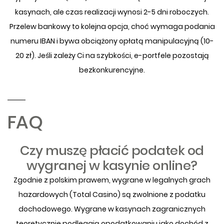
kasynach, ale czas realizacji wynosi 2-5 dni roboczych.
Przelew bankowy to kolejna opcja, choć wymaga podania
numeru IBAN i bywa obciążony opłatą manipulacyjną (10-
20 zł). Jeśli zależy Ci na szybkości, e-portfele pozostają
bezkonkurencyjne.
FAQ
Czy muszę płacić podatek od
wygranej w kasynie online?
Zgodnie z polskim prawem, wygrane w legalnych grach
hazardowych (Total Casino) są zwolnione z podatku
dochodowego. Wygrane w kasynach zagranicznych
teoretycznie podlegają opodatkowaniu jako dochód z