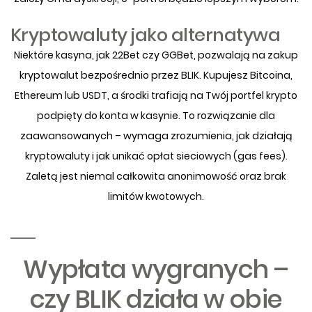
Kryptowaluty jako alternatywa
Niektóre kasyna, jak 22Bet czy GGBet, pozwalają na zakup
kryptowalut bezpośrednio przez BLIK. Kupujesz Bitcoina,
Ethereum lub USDT, a środki trafiają na Twój portfel krypto
podpięty do konta w kasynie. To rozwiązanie dla
zaawansowanych – wymaga zrozumienia, jak działają
kryptowaluty i jak unikać opłat sieciowych (gas fees).
Zaletą jest niemal całkowita anonimowość oraz brak
limitów kwotowych.
Wypłata wygranych –
czy BLIK działa w obie