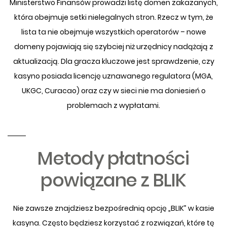
Ministerstwo Finansów prowadzi listę domen zakazanych,
która obejmuje setki nielegalnych stron. Rzecz w tym, że
lista ta nie obejmuje wszystkich operatorów – nowe
domeny pojawiają się szybciej niż urzędnicy nadążają z
aktualizacją. Dla gracza kluczowe jest sprawdzenie, czy
kasyno posiada licencję uznawanego regulatora (MGA,
UKGC, Curacao) oraz czy w sieci nie ma doniesień o
problemach z wypłatami.
Metody płatności
powiązane z BLIK
Nie zawsze znajdziesz bezpośrednią opcję „BLIK” w kasie
kasyna. Często będziesz korzystać z rozwiązań, które tę