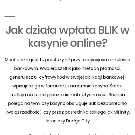
Jak działa wpłata BLIK w
kasynie online?
Mechanizm jest tu prostszy niż przy tradycyjnym przelewie
bankowym. Wybierasz BLIK jako metodę płatności,
generujesz 6-cyfrowy kod w swojej aplikacji bankowej i
wpisujesz go w formularzu na stronie kasyna. Środki
trafiają na konto gracza niemal natychmiast. Różnica
polega na tym, czy kasyno obsługuje BLIK bezpośrednio
(wciąż rzadkość), czy przez pośrednika takiego jak MiFinity,
Jeton czy Dodge City.