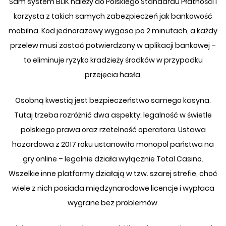
Sam system BLIK należy do Polskiego Standardu Płatności i
korzysta z takich samych zabezpieczeń jak bankowość
mobilna. Kod jednorazowy wygasa po 2 minutach, a każdy
przelew musi zostać potwierdzony w aplikacji bankowej –
to eliminuje ryzyko kradzieży środków w przypadku
przejęcia hasła.
Osobną kwestią jest bezpieczeństwo samego kasyna.
Tutaj trzeba rozróżnić dwa aspekty: legalność w świetle
polskiego prawa oraz rzetelność operatora. Ustawa
hazardowa z 2017 roku ustanowiła monopol państwa na
gry online – legalnie działa wyłącznie Total Casino.
Wszelkie inne platformy działają w tzw. szarej strefie, choć
wiele z nich posiada międzynarodowe licencje i wypłaca
wygrane bez problemów.