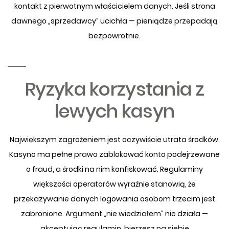
kontakt z pierwotnym właścicielem danych. Jeśli strona
dawnego „sprzedawcy” ucichła — pieniądze przepadają
bezpowrotnie.
Ryzyka korzystania z
lewych kasyn
Największym zagrożeniem jest oczywiście utrata środków.
Kasyno ma pełne prawo zablokować konto podejrzewane
o fraud, a środki na nim konfiskować. Regulaminy
większości operatorów wyraźnie stanowią, że
przekazywanie danych logowania osobom trzecim jest
zabronione. Argument „nie wiedziałem” nie działa —
akceptując regulamin, bierzesz na siebie