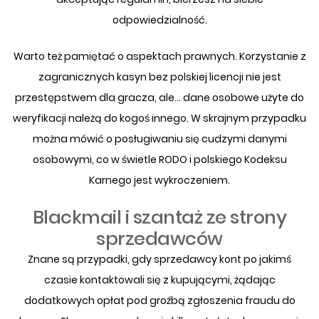
odpowiedzialność.
Warto też pamiętać o aspektach prawnych. Korzystanie z
zagranicznych kasyn bez polskiej licencji nie jest
przestępstwem dla gracza, ale... dane osobowe użyte do
weryfikacji należą do kogoś innego. W skrajnym przypadku
można mówić o posługiwaniu się cudzymi danymi
osobowymi, co w świetle RODO i polskiego Kodeksu
Karnego jest wykroczeniem.
Blackmail i szantaż ze strony
sprzedawców
Znane są przypadki, gdy sprzedawcy kont po jakimś
czasie kontaktowali się z kupującymi, żądając
dodatkowych opłat pod groźbą zgłoszenia fraudu do