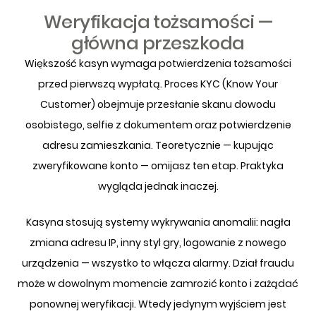
Weryfikacja tożsamości —
główna przeszkoda
Większość kasyn wymaga potwierdzenia tożsamości
przed pierwszą wypłatą. Proces KYC (Know Your
Customer) obejmuje przesłanie skanu dowodu
osobistego, selfie z dokumentem oraz potwierdzenie
adresu zamieszkania. Teoretycznie — kupując
zweryfikowane konto — omijasz ten etap. Praktyka
wygląda jednak inaczej.
Kasyna stosują systemy wykrywania anomalii: nagła
zmiana adresu IP, inny styl gry, logowanie z nowego
urządzenia — wszystko to włącza alarmy. Dział fraudu
może w dowolnym momencie zamrozić konto i zażądać
ponownej weryfikacji. Wtedy jedynym wyjściem jest