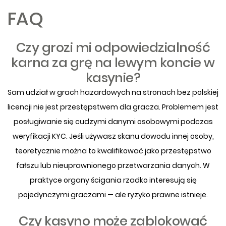
FAQ
Czy grozi mi odpowiedzialność
karna za grę na lewym koncie w
kasynie?
Sam udział w grach hazardowych na stronach bez polskiej
licencji nie jest przestępstwem dla gracza. Problemem jest
posługiwanie się cudzymi danymi osobowymi podczas
weryfikacji KYC. Jeśli używasz skanu dowodu innej osoby,
teoretycznie można to kwalifikować jako przestępstwo
fałszu lub nieuprawnionego przetwarzania danych. W
praktyce organy ścigania rzadko interesują się
pojedynczymi graczami — ale ryzyko prawne istnieje.
Czy kasyno może zablokować