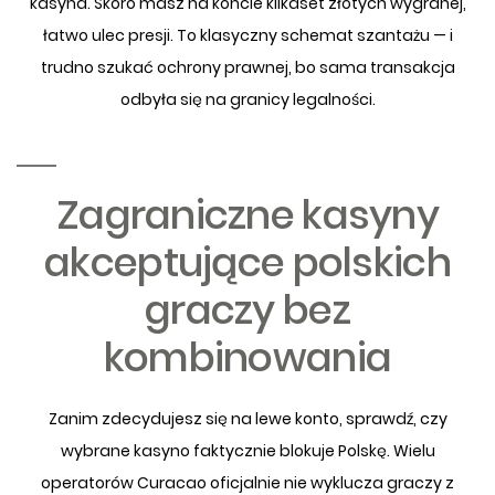
kasyna. Skoro masz na koncie kilkaset złotych wygranej,
łatwo ulec presji. To klasyczny schemat szantażu — i
trudno szukać ochrony prawnej, bo sama transakcja
odbyła się na granicy legalności.
Zagraniczne kasyny
akceptujące polskich
graczy bez
kombinowania
Zanim zdecydujesz się na lewe konto, sprawdź, czy
wybrane kasyno faktycznie blokuje Polskę. Wielu
operatorów Curacao oficjalnie nie wyklucza graczy z