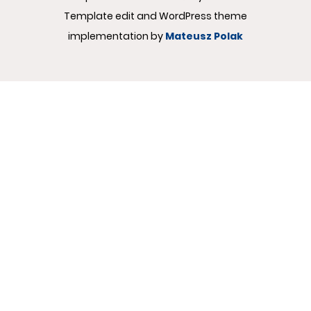
Template edit and WordPress theme
implementation by
Mateusz Polak