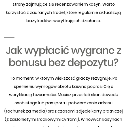
strony zajmujące się recenzowaniem kasyn. Warto
korzystać z zaufanych źródeł, które regularnie aktualizują
bazy kodów i weryfikują ich działanie.
Jak wypłacić wygrane z
bonusu bez depozytu?
To moment, w którym większość graczy rezygnuje. Po
spełnieniu wymogów obrotu kasyno poprosi Cię o
weryfikację tożsamości. Musisz przesłać skan dowodu
osobistego lub paszportu, potwierdzenie adresu
(rachunek za media) oraz czasami zdjęcie karty płatniczej
(z zasłoniętymi środkowymi cyframi). W nowych kasynach