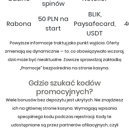
spinów
BLIK,
50 PLN na
Rabona
Paysafecard,
4
start
USDT
Powyższe informacje traktuj jako punkt wyjścia. Oferty
zmieniają się dynamicznie — to, co obowiązywało wczoraj,
dziś może być nieaktualne. Zawsze sprawdzaj zakładkę
„Promocje” bezpośrednio na stronie kasyna.
Gdzie szukać kodów
promocyjnych?
Wiele bonusów bez depozytu jest ukrytych. Nie znajdziesz
ich na głównej stronie kasyna. Wymagają wpisania
specjalnego kodu podczas rejestracji. Kody te
udostępniane są przez partnerów afiliacyjnych, czyli