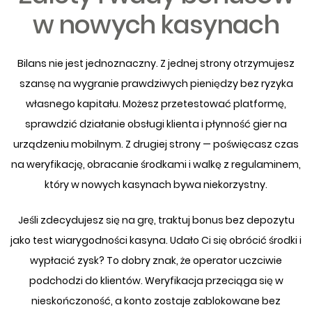
w nowych kasynach
Bilans nie jest jednoznaczny. Z jednej strony otrzymujesz
szansę na wygranie prawdziwych pieniędzy bez ryzyka
własnego kapitału. Możesz przetestować platformę,
sprawdzić działanie obsługi klienta i płynność gier na
urządzeniu mobilnym. Z drugiej strony — poświęcasz czas
na weryfikację, obracanie środkami i walkę z regulaminem,
który w nowych kasynach bywa niekorzystny.
Jeśli zdecydujesz się na grę, traktuj bonus bez depozytu
jako test wiarygodności kasyna. Udało Ci się obrócić środki i
wypłacić zysk? To dobry znak, że operator uczciwie
podchodzi do klientów. Weryfikacja przeciąga się w
nieskończoność, a konto zostaje zablokowane bez