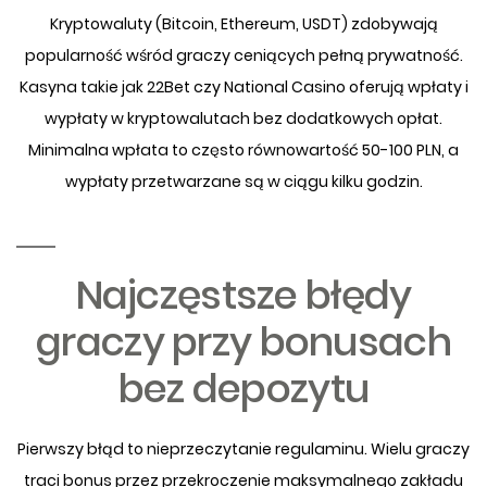
Kryptowaluty (Bitcoin, Ethereum, USDT) zdobywają
popularność wśród graczy ceniących pełną prywatność.
Kasyna takie jak 22Bet czy National Casino oferują wpłaty i
wypłaty w kryptowalutach bez dodatkowych opłat.
Minimalna wpłata to często równowartość 50-100 PLN, a
wypłaty przetwarzane są w ciągu kilku godzin.
Najczęstsze błędy
graczy przy bonusach
bez depozytu
Pierwszy błąd to nieprzeczytanie regulaminu. Wielu graczy
traci bonus przez przekroczenie maksymalnego zakładu