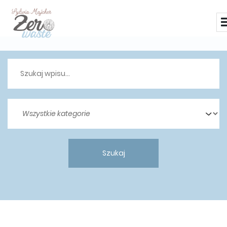
Szukaj