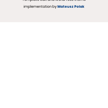
implementation by
Mateusz Polak