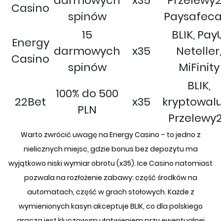
darmowych
x35
Przelewy2
Casino
spinów
Paysafec
15
BLIK, Pay
Energy
darmowych
x35
Neteller
Casino
spinów
MiFinity
BLIK,
100% do 500
22Bet
x35
kryptowalu
PLN
Przelewy
Warto zwrócić uwagę na Energy Casino – to jedno z
nielicznych miejsc, gdzie bonus bez depozytu ma
wyjątkowo niski wymiar obrotu (x35). Ice Casino natomiast
pozwala na rozłożenie zabawy: część środków na
automatach, część w grach stołowych. Każde z
wymienionych kasyn akceptuje BLIK, co dla polskiego
gracza jest kluczowym ułatwieniem przy ewentualnej