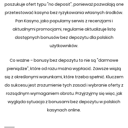
poszukuje ofert typu "no deposit", ponieważ pozwalają one
przetestować kasyno bez ryzykowania własnych środków.
Pan Kasyno, jako popularny serwis z recenzjami i
aktualnymi promocjami, regularnie aktualizuje listę
dostępnych bonusów bez depozytu dla polskich
użytkowników.
Co ważne – bonusy bez depozytu to nie są "darmowe
pieniądze", które od razu można wypłacić. Zawsze wiążą
się z określonymi warunkami, które trzeba spełnić. Kluczem
do sukcesu jest zrozumienie tych zasad i wybranie oferty z
rozsądnym wymaganiem obrotu. Przyjrzyjmy się więc, jak
wygląda sytuacja z bonusami bez depozytu w polskich
kasynach online.