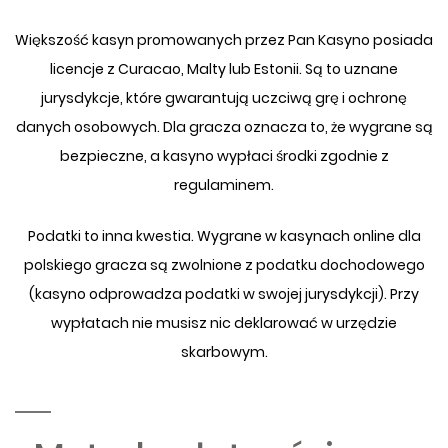
Większość kasyn promowanych przez Pan Kasyno posiada
licencje z Curacao, Malty lub Estonii. Są to uznane
jurysdykcje, które gwarantują uczciwą grę i ochronę
danych osobowych. Dla gracza oznacza to, że wygrane są
bezpieczne, a kasyno wypłaci środki zgodnie z
regulaminem.
Podatki to inna kwestia. Wygrane w kasynach online dla
polskiego gracza są zwolnione z podatku dochodowego
(kasyno odprowadza podatki w swojej jurysdykcji). Przy
wypłatach nie musisz nic deklarować w urzędzie
skarbowym.