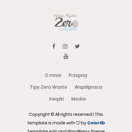
O mnie
Przepisy
Tipy Zero Waste
Współpraca
Książki
Media
Copyright © All rights reserved | This
template is made with
by
Colorlib
Template edit and WordPress theme