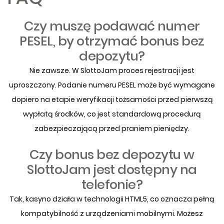
Czy muszę podawać numer
PESEL, by otrzymać bonus bez
depozytu?
Nie zawsze. W SlottoJam proces rejestracji jest
uproszczony. Podanie numeru PESEL może być wymagane
dopiero na etapie weryfikacji tożsamości przed pierwszą
wypłatą środków, co jest standardową procedurą
zabezpieczającą przed praniem pieniędzy.
Czy bonus bez depozytu w
SlottoJam jest dostępny na
telefonie?
Tak, kasyno działa w technologii HTML5, co oznacza pełną
kompatybilność z urządzeniami mobilnymi. Możesz