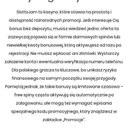
SlottoJam to kasyno, które stawia na prostotę i
dostępność różnorodnych promocji. Jeśli interesuje Cię
bonus bez depozytu, musisz wiedzieć jedno: oferta ta
zazwyczaj pojawia się w formie darmowych spinów lub
niewielkiej kwoty bonusowej, którą aktywujesz od razu po
rejestracji. Nie musisz wpłacać ani złotówki. Wystarczy
założenie konta i ewentualna weryfikacja numeru telefonu.
Dla polskiego gracza to kluczowe, bo unikasz ryzyka
finansowego na samym początku swojej przygody.
Pamiętaj jednak, że takie bonusy są limitowane czasowo –
free spiny często aktywują się automatycznie po
zalogowaniu, ale mogą też wymagać wpisania
specjalnego kodu promocyjnego, który znajdziesz w
zakładce „Promocje”.