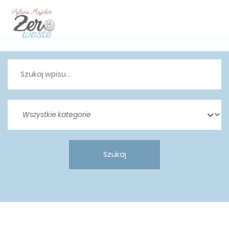
Szukaj