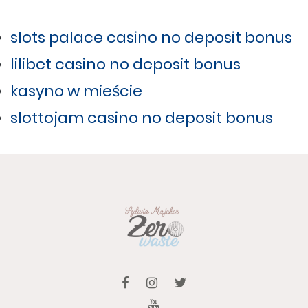
slots palace casino no deposit bonus
lilibet casino no deposit bonus
kasyno w mieście
slottojam casino no deposit bonus