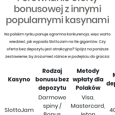
bonusowej z innymi
popularnymi kasynami
Na polskim rynku panuje ogromna konkurencja, więc warto
wiedzieć, jak wypada SlottoJam na tle gigantów. Czy
oferta bez depozytu jest atrakcyjna? Spójrz na poniższe
zestawienie, by zrozumieć różnice w podejściu do gracza:
Rodzaj
Metody
Kasyno
bonusu bez
wpłaty dla
de
depozytu
Polaków
Darmowe
Visa,
spiny /
Mastercard,
SlottoJam
4
Bonus
Jeton,