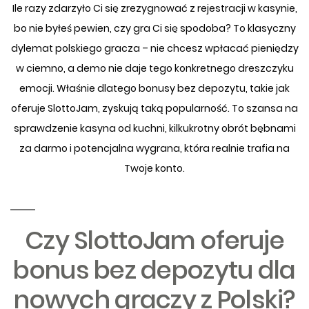
Ile razy zdarzyło Ci się zrezygnować z rejestracji w kasynie,
bo nie byłeś pewien, czy gra Ci się spodoba? To klasyczny
dylemat polskiego gracza – nie chcesz wpłacać pieniędzy
w ciemno, a demo nie daje tego konkretnego dreszczyku
emocji. Właśnie dlatego bonusy bez depozytu, takie jak
oferuje SlottoJam, zyskują taką popularność. To szansa na
sprawdzenie kasyna od kuchni, kilkukrotny obrót bębnami
za darmo i potencjalna wygrana, która realnie trafia na
Twoje konto.
Czy SlottoJam oferuje
bonus bez depozytu dla
nowych graczy z Polski?