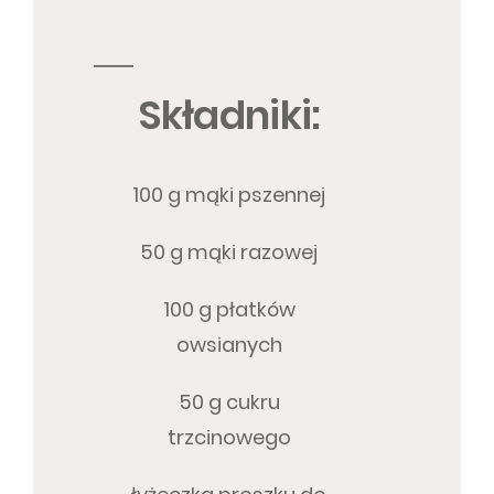
Składniki:
100 g mąki pszennej
50 g mąki razowej
100 g płatków
owsianych
50 g cukru
trzcinowego