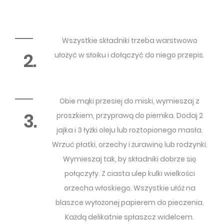
Wszystkie składniki trzeba warstwowo
2.
ułożyć w słoiku i dołączyć do niego przepis.
Obie mąki przesiej do miski, wymieszaj z
3.
proszkiem, przyprawą do piernika. Dodaj 2
jajka i 3 łyżki oleju lub roztopionego masła.
Wrzuć płatki, orzechy i żurawinę lub rodzynki.
Wymieszaj tak, by składniki dobrze się
połączyły. Z ciasta ulep kulki wielkości
orzecha włoskiego. Wszystkie ułóż na
blaszce wyłożonej papierem do pieczenia.
Każdą delikatnie spłaszcz widelcem.