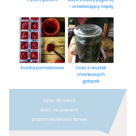
– orzeźwiający napój
Kostka pomidorowa
Ocet z resztek
choinkowych
gałązek
czas: 30 minut
ilość: na prezent
poziom trudności: łatwe