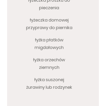
łyżeczka proszku do
pieczenia
łyżeczka domowej
przyprawy do piernika
łyżka płatków
migdałowych
łyżka orzechów
ziemnych
łyżka suszonej
żurawiny lub rodzynek