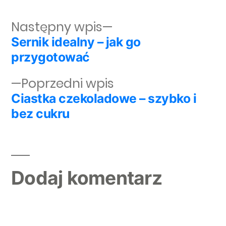
Następny wpis:
Następny wpis
Sernik idealny – jak go
Nawigacja wpisu
przygotować
Poprzedni wpis:
Poprzedni wpis
Ciastka czekoladowe – szybko i
bez cukru
Dodaj komentarz