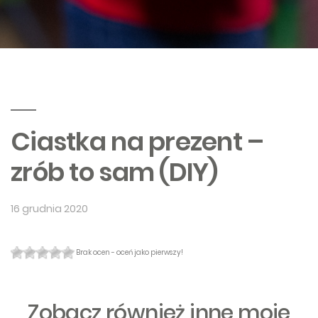
Ciastka na prezent –
zrób to sam (DIY)
16 grudnia 2020
Brak ocen - oceń jako pierwszy!
Zobacz również inne moje