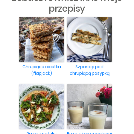
przepisy
Chrupiące ciastka
Szparagi pod
(flapjack)
chrupiącą posypką
Pizza z patelni
Buza z kaszy jaglanej