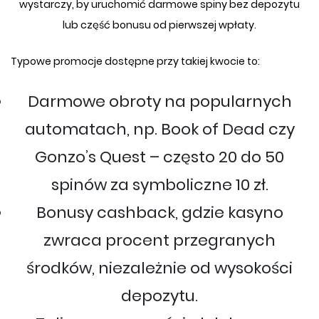
wystarczy, by uruchomić darmowe spiny bez depozytu
lub część bonusu od pierwszej wpłaty.
Typowe promocje dostępne przy takiej kwocie to:
Darmowe obroty na popularnych
automatach, np. Book of Dead czy
Gonzo’s Quest – często 20 do 50
spinów za symboliczne 10 zł.
Bonusy cashback, gdzie kasyno
zwraca procent przegranych
środków, niezależnie od wysokości
depozytu.