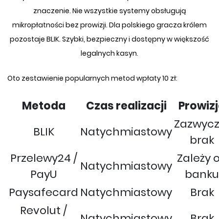
znaczenie. Nie wszystkie systemy obsługują
mikropłatności bez prowizji. Dla polskiego gracza królem
pozostaje BLIK. Szybki, bezpieczny i dostępny w większość
legalnych kasyn.
Oto zestawienie popularnych metod wpłaty 10 zł:
Metoda
Czas realizacji
Prowiz
Zazwycz
BLIK
Natychmiastowy
brak
Przelewy24 /
Zależy 
Natychmiastowy
PayU
banku
Paysafecard
Natychmiastowy
Brak
Revolut /
Natychmiastowy
Brak