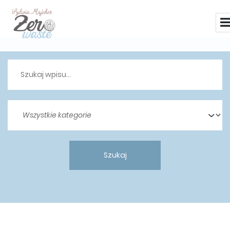
Szukaj