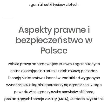
zgarniali setki tysięcy złotych.
Aspekty prawne i
bezpieczeństwo w
Polsce
Polskie prawo hazardowe jest surowe. Legalne kasyna
online działające na terenie Polski muszą posiadać
licencję Ministerstwa Finansów. Podatki od wygranych
wynoszą 12%, a legalni operatorzy są ograniczeni. Z tego
powodu wielu graczy szuka serwisów offshore,
posiadających licencje z Malty (MGA), Curacao czy Estonii.