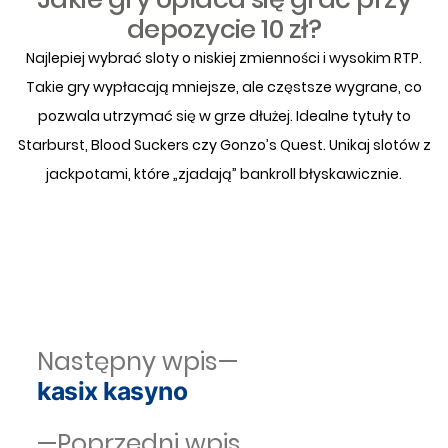
depozycie 10 zł?
Najlepiej wybrać sloty o niskiej zmienności i wysokim RTP.
Takie gry wypłacają mniejsze, ale częstsze wygrane, co
pozwala utrzymać się w grze dłużej. Idealne tytuły to
Starburst, Blood Suckers czy Gonzo’s Quest. Unikaj slotów z
jackpotami, które „zjadają” bankroll błyskawicznie.
Następny wpis:
Następny wpis
kasix kasyno
Nawigacja wpisu
Poprzedni wpis:
Poprzedni wpis