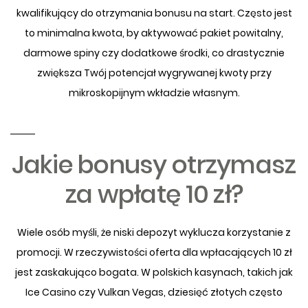
kwalifikujący do otrzymania bonusu na start. Często jest
to minimalna kwota, by aktywować pakiet powitalny,
darmowe spiny czy dodatkowe środki, co drastycznie
zwiększa Twój potencjał wygrywanej kwoty przy
mikroskopijnym wkładzie własnym.
Jakie bonusy otrzymasz
za wpłatę 10 zł?
Wiele osób myśli, że niski depozyt wyklucza korzystanie z
promocji. W rzeczywistości oferta dla wpłacających 10 zł
jest zaskakująco bogata. W polskich kasynach, takich jak
Ice Casino czy Vulkan Vegas, dziesięć złotych często