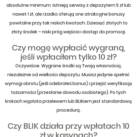
absolutne minimum. Istnieją serwisy z depozytem 5 zł lub
nawet 1 zł, ale rzadko oferują one atrakcyjne bonusy
powitalne przy tak niskich kwotach. Dziesięć złotych to
złoty środek – niski próg wejścia i dostęp do promocji.
Czy mogę wypłacić wygraną,
jeśli wpłaciłem tylko 10 zł?
Oczywiście. Wygrane środki są Twoją własnością,
niezależnie od wielkości depozytu. Musisz jedynie spełnić
wymogi obrotu (jeśli odebrałeś bonus) i przejść weryfikację
tożsamości (przesłanie dowodu osobistego). Po tych
krokach wypłata przelewem lub BLIKiem jest standardową
procedurą.
Czy BLIK działa przy wpłatach 10
zł w kasynach?