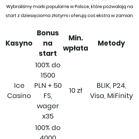
Wybraliśmy marki popularne w Polsce, które pozwalają na
start z dziesięcioma złotymi i oferują coś ekstra w zamian.
Bonus
Min.
Kasyno
na
Metody
wpłata
start
100% do
1500
Ice
PLN + 50
BLIK, P24,
10 zł
Casino
FS,
Visa, MiFinity
wager
x35
100% do
4000