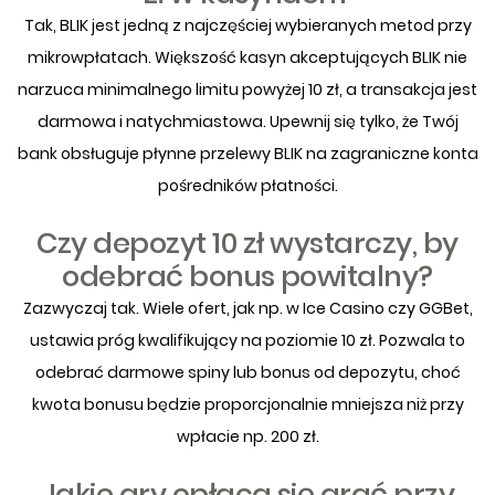
Tak, BLIK jest jedną z najczęściej wybieranych metod przy
mikrowpłatach. Większość kasyn akceptujących BLIK nie
narzuca minimalnego limitu powyżej 10 zł, a transakcja jest
darmowa i natychmiastowa. Upewnij się tylko, że Twój
bank obsługuje płynne przelewy BLIK na zagraniczne konta
pośredników płatności.
Czy depozyt 10 zł wystarczy, by
odebrać bonus powitalny?
Zazwyczaj tak. Wiele ofert, jak np. w Ice Casino czy GGBet,
ustawia próg kwalifikujący na poziomie 10 zł. Pozwala to
odebrać darmowe spiny lub bonus od depozytu, choć
kwota bonusu będzie proporcjonalnie mniejsza niż przy
wpłacie np. 200 zł.
Jakie gry opłaca się grać przy