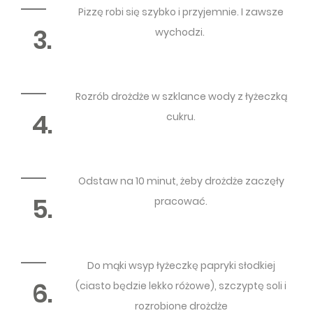
Pizzę robi się szybko i przyjemnie. I zawsze
3.
wychodzi.
Rozrób drożdże w szklance wody z łyżeczką
4.
cukru.
Odstaw na 10 minut, żeby drożdże zaczęły
5.
pracować.
Do mąki wsyp łyżeczkę papryki słodkiej
6.
(ciasto będzie lekko różowe), szczyptę soli i
rozrobione drożdże