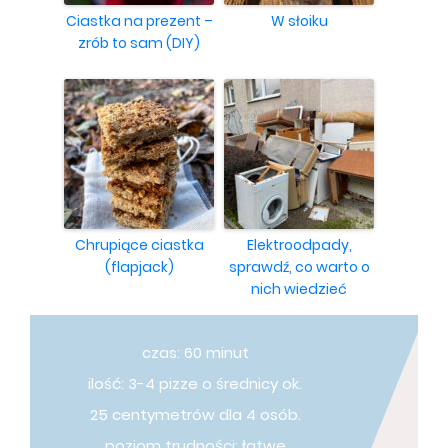
Ciastka na prezent –
W słoiku
zrób to sam (DIY)
Chrupiące ciastka
Elektroodpady,
(flapjack)
sprawdź, co warto o
nich wiedzieć
czas: 60 minut
ilość: 3-4 pizze o średnicy ok.
25 centymetrów dla 4 osób.
poziom trudności: łatwe