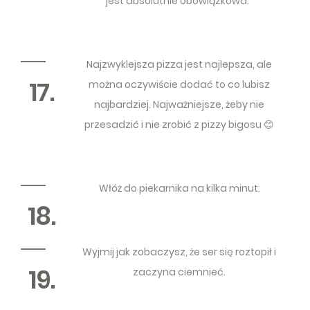
jest absolutnie obowiązkowa.
Najzwyklejsza pizza jest najlepsza, ale
17.
można oczywiście dodać to co lubisz
najbardziej. Najważniejsze, żeby nie
przesadzić i nie zrobić z pizzy bigosu 😊
Włóż do piekarnika na kilka minut.
18.
Wyjmij jak zobaczysz, że ser się roztopił i
19.
zaczyna ciemnieć.