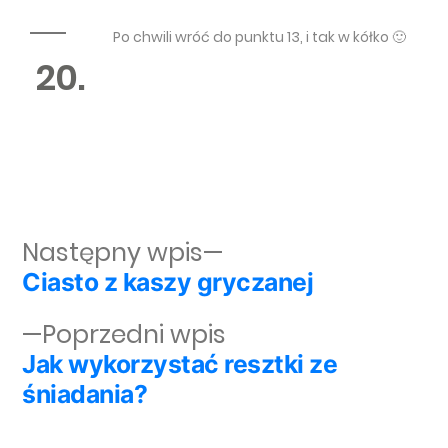
Po chwili wróć do punktu 13, i tak w kółko 🙂
20.
Następny wpis:
Następny wpis
Ciasto z kaszy gryczanej
Nawigacja wpisu
Poprzedni wpis:
Poprzedni wpis
Jak wykorzystać resztki ze
śniadania?