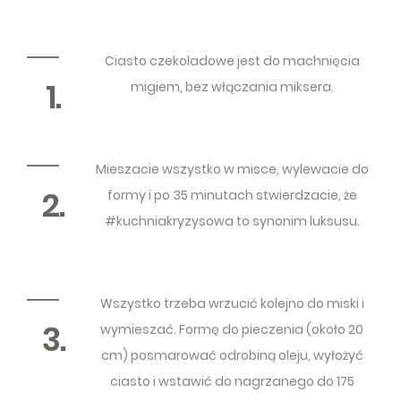
Ciasto czekoladowe jest do machnięcia
1.
migiem, bez włączania miksera.
Mieszacie wszystko w misce, wylewacie do
2.
formy i po 35 minutach stwierdzacie, że
#kuchniakryzysowa to synonim luksusu.
Wszystko trzeba wrzucić kolejno do miski i
3.
wymieszać. Formę do pieczenia (około 20
cm) posmarować odrobiną oleju, wyłożyć
ciasto i wstawić do nagrzanego do 175