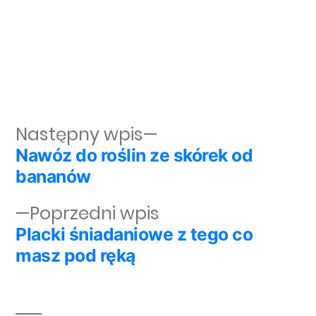
Następny wpis:
Następny wpis
Nawóz do roślin ze skórek od
Nawigacja wpisu
bananów
Poprzedni wpis:
Poprzedni wpis
Placki śniadaniowe z tego co
masz pod ręką