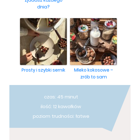
zjadasz każdego
dnia?
Prosty i szybki sernik
Mleko kokosowe –
zrób to sam
czas: 45 minut
ilość: 12 kawałków
poziom trudności: łatwe