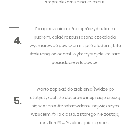
stopni piekarnika na 35 minut.
Po upieczeniu można oprószyć cukrem
4.
pudrem, oblać rozpuszczoną czekoladą,
wysmarować powidłami, zjeść z lodami, bitą
śmietaną, owocami. Wykorzystajcie, co tam
posiadacie w lodowce.
Warto zapisać do zrobienia:)Widzę po
5.
statystykach, że deserowe inspiracje cieszą
się w czasie #zostanwdomu największym
wzięciem.😍To ciasto, z którego nie zostają
resztki👩🏻‍🍳Przekonajcie się sami.