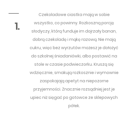
Czekoladowe ciastka mają w sobie
1.
wszystko, co powinny. Rozkoszną porcję
słodyczy, którą funduje im dojrzały banan,
dobrą czekoladę i mąkę razową. Nie mają
cukru, więc bez wyrzutów możesz je dołożyć
do szkolnej śniadaniówki, albo postawić na
stole w czasie podwieczorku. Kruszą się
wdzięcznie, smakują rozkosznie i wymownie
zaspokajają apetyt na niepozorne
przyjemności. Znacznie rozsądniej jest je
upiec niż sięgać po gotowce ze sklepowych
półek.