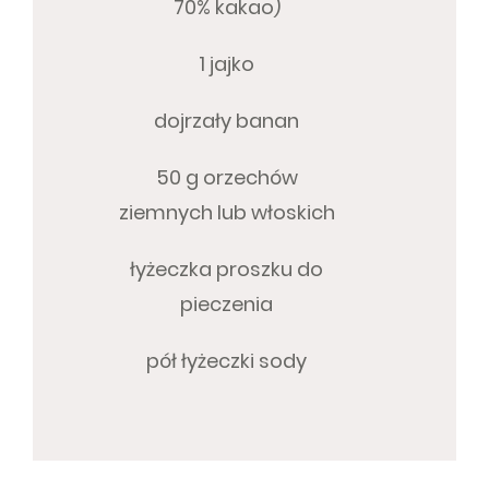
70% kakao)
1 jajko
dojrzały banan
50 g orzechów
ziemnych lub włoskich
łyżeczka proszku do
pieczenia
pół łyżeczki sody