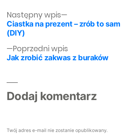
Następny wpis:
Następny wpis
Ciastka na prezent – zrób to sam
Nawigacja wpisu
(DIY)
Poprzedni wpis:
Poprzedni wpis
Jak zrobić zakwas z buraków
Dodaj komentarz
Twój adres e-mail nie zostanie opublikowany.