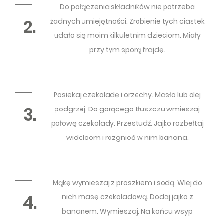
Do połączenia składników nie potrzeba
2.
żadnych umiejętności. Zrobienie tych ciastek
udało się moim kilkuletnim dzieciom. Miały
przy tym sporą frajdę.
Posiekaj czekoladę i orzechy. Masło lub olej
3.
podgrzej. Do gorącego tłuszczu wmieszaj
połowę czekolady. Przestudź. Jajko rozbełtaj
widelcem i rozgnieć w nim banana.
Mąkę wymieszaj z proszkiem i sodą. Wlej do
4.
nich masę czekoladową. Dodaj jajko z
bananem. Wymieszaj. Na końcu wsyp