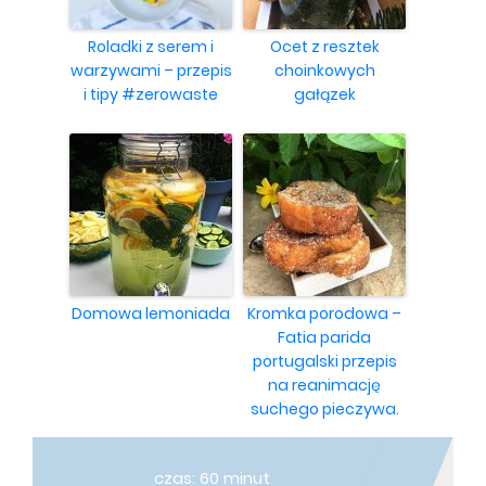
Roladki z serem i
Ocet z resztek
warzywami – przepis
choinkowych
i tipy #zerowaste
gałązek
Domowa lemoniada
Kromka porodowa –
Fatia parida
portugalski przepis
na reanimację
suchego pieczywa.
czas: 60 minut