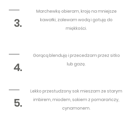
Marchewkę obieram, kroję na mniejsze
3.
kawałki, zalewam wodą i gotuję do
miękkości.
Gorącą blenduję i przecedzam przez sitko
4.
lub gazę.
Lekko przestudzony sok mieszam ze starym
5.
imbirem, miodem, sokiem z pomarańczy,
cynamonem.