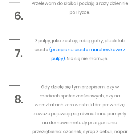
Przelewam do słoika i podaję 3 razy dziennie
6.
po 1 łyżce.
Z pulpy, jaka zostaję robię gofry, placki lub
7.
ciasto
(przepis na ciasto marchewkowe z
pulpy)
. Nic się nie marnuje.
Gdy dzielę się tym przepisem, czy w
8.
mediach społecznościowych, czy na
warsztatach zero waste, które prowadzę
zawsze pojawiają się również inne pomysły
na domowe metody przeganiania
przeziębienia: czosnek, syrop z cebuli, napar