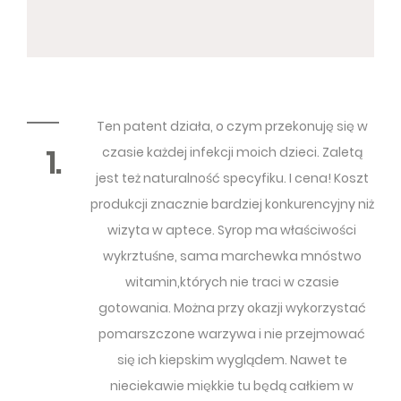
Ten patent działa, o czym przekonuję się w
1.
czasie każdej infekcji moich dzieci. Zaletą
jest też naturalność specyfiku. I cena! Koszt
produkcji znacznie bardziej konkurencyjny niż
wizyta w aptece. Syrop ma właściwości
wykrztuśne, sama marchewka mnóstwo
witamin,których nie traci w czasie
gotowania. Można przy okazji wykorzystać
pomarszczone warzywa i nie przejmować
się ich kiepskim wyglądem. Nawet te
nieciekawie miękkie tu będą całkiem w