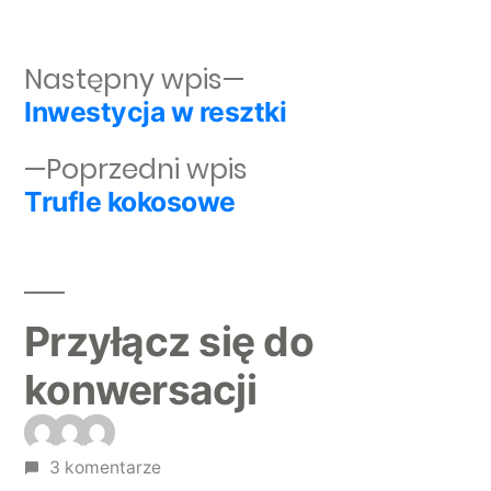
Następny wpis:
Następny wpis
Inwestycja w resztki
Nawigacja wpisu
Poprzedni wpis:
Poprzedni wpis
Trufle kokosowe
Przyłącz się do
konwersacji
3 komentarze