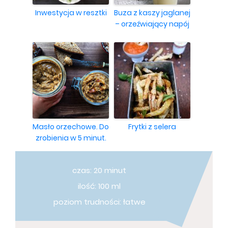
Inwestycja w resztki
Buza z kaszy jaglanej
– orzeźwiający napój
Masło orzechowe. Do
Frytki z selera
zrobienia w 5 minut.
czas: 20 minut
ilość: 100 ml
poziom trudności: łatwe