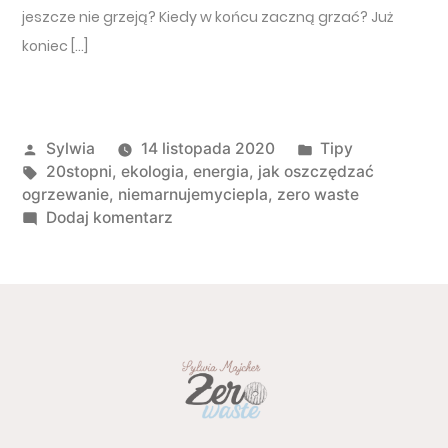
jeszcze nie grzeją? Kiedy w końcu zaczną grzać? Już
koniec […]
Opublikowany przez
Opublikowano w
Sylwia
14 listopada 2020
Tipy
Tagi:
20stopni
,
ekologia
,
energia
,
jak oszczędzać
ogrzewanie
,
niemarnujemyciepla
,
zero waste
do Nie grzej się na marne – jak nie 
Dodaj komentarz