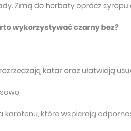
iady. Zimą do herbaty oprócz syropu 
arto wykorzystywać czarny bez?
y
rozrzedzają katar oraz ułatwiają usu
rusowo
a karotenu, które wspierają odpornoś