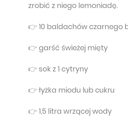
zrobić z niego lemoniadę.
👉 10 baldachów czarnego 
👉 garść świeżej mięty
👉 sok z 1 cytryny
👉 łyżka miodu lub cukru
👉 1,5 litra wrzącej wody