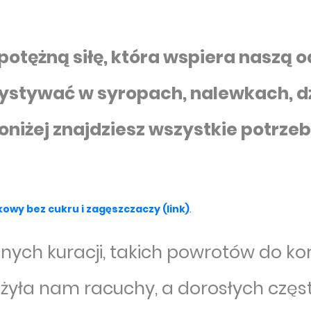
otężną siłę, która wspiera naszą o
zystywać w syropach, nalewkach, d
Poniżej znajdziesz wszystkie potrze
kowy bez cukru i zagęszczaczy (link)
.
nych kuracji, takich powrotów do kor
żyła nam racuchy, a dorosłych czę