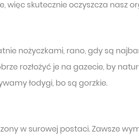
, więc skutecznie oczyszcza nasz o
katnie nożyczkami, rano, gdy są najbar
rze rozłożyć je na gazecie, by natura
wamy łodygi, bo są gorzkie.
zony w surowej postaci. Zawsze wym