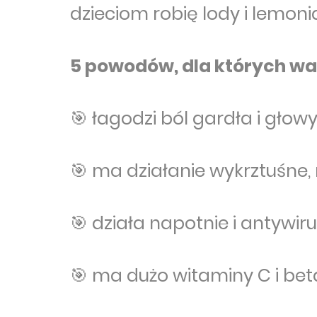
dzieciom robię lody i lemon
5 powodów, dla których w
🎯 łagodzi ból gardła i głow
🎯 ma działanie wykrztuśne, 
🎯 działa napotnie i antywi
🎯 ma dużo witaminy C i bet