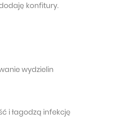
dodaję konfitury.
wanie wydzielin
ć i łagodzą infekcję