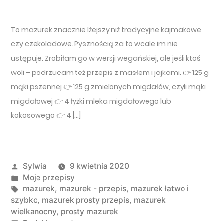
To mazurek znacznie lżejszy niż tradycyjne kajmakowe
czy czekoladowe. Pysznością za to wcale im nie
ustępuje. Zrobiłam go w wersji wegańskiej, ale jeśli ktoś
woli – podrzucam też przepis z masłem i jajkami. 👉 125 g
mąki pszennej 👉 125 g zmielonych migdałów, czyli mąki
migdałowej 👉 4 łyżki mleka migdałowego lub
kokosowego 👉 4 […]
Opublikowany przez
Sylwia
9 kwietnia 2020
Opublikowano w
Moje przepisy
Tagi:
mazurek
,
mazurek - przepis
,
mazurek łatwo i
szybko
,
mazurek prosty przepis
,
mazurek
wielkanocny
,
prosty mazurek