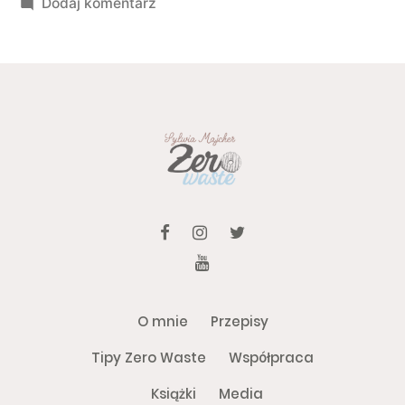
do Mazurek z kremem pomarańczowym
Dodaj komentarz
O mnie
Przepisy
Tipy Zero Waste
Współpraca
Książki
Media