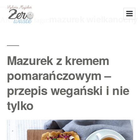
mazurek wielkanocny
Archiwum tagu:
Mazurek z kremem
pomarańczowym –
przepis wegański i nie
tylko