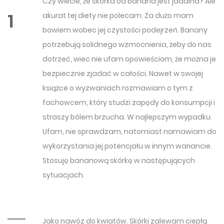
Czy wiecie, że skórka od banana jest jadalna? Ale
1
akurat tej diety nie polecam. Za dużo mam
bowiem wobec jej czystości podejrzeń. Banany
potrzebują solidnego wzmocnienia, żeby do nas
dotrzeć, wiec nie ufam opowieściom, że można je
bezpiecznie zjadać w całości. Nawet w swojej
książce o wyzwaniach rozmawiam o tym z
fachowcem, który studzi zapędy do konsumpcji i
straszy bólem brzucha. W najlepszym wypadku.
Ufam, nie sprawdzam, natomiast namawiam do
wykorzystania jej potencjału w innym wariancie.
Stosuję bananową skórkę w następujących
sytuacjach.
Jako nawóz do kwiatów. Skórki zalewam ciepłą