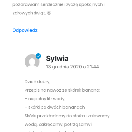
pozdrawiam serdecznie i życzę spokojnych i
zdrowych świąt. 🙂
Odpowiedz
Sylwia
komentarz:
13 grudnia 2020 o 21:44
Dzień dobry,
Przepis na nawóz ze skórek banana:
– niepełny litr wody,
– skórki po dwóch bananach
Skórki przekładamy do słoika i zalewamy
wodą. Zakręcamy, potrząsamy i