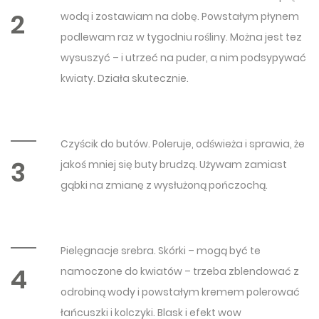
2
wodą i zostawiam na dobę. Powstałym płynem
podlewam raz w tygodniu rośliny. Można jest tez
wysuszyć – i utrzeć na puder, a nim podsypywać
kwiaty. Działa skutecznie.
Czyścik do butów. Poleruje, odświeża i sprawia, że
3
jakoś mniej się buty brudzą. Używam zamiast
gąbki na zmianę z wysłużoną pończochą.
Pielęgnacje srebra. Skórki – mogą być te
4
namoczone do kwiatów – trzeba zblendować z
odrobiną wody i powstałym kremem polerować
łańcuszki i kolczyki. Blask i efekt wow