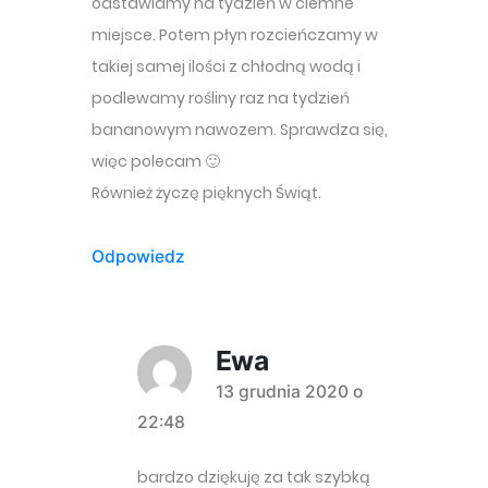
odstawiamy na tydzień w ciemne
miejsce. Potem płyn rozcieńczamy w
takiej samej ilości z chłodną wodą i
podlewamy rośliny raz na tydzień
bananowym nawozem. Sprawdza się,
więc polecam 🙂
Również życzę pięknych Świąt.
Odpowiedz
Ewa
komentarz:
13 grudnia 2020 o
22:48
bardzo dziękuję za tak szybką