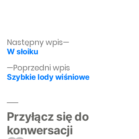
Następny wpis:
Następny wpis
W słoiku
Nawigacja wpisu
Poprzedni wpis:
Poprzedni wpis
Szybkie lody wiśniowe
Przyłącz się do
konwersacji