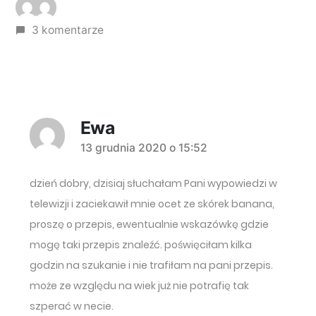
3 komentarze
Ewa
komentarz:
13 grudnia 2020 o 15:52
dzień dobry, dzisiaj słuchałam Pani wypowiedzi w
telewizji i zaciekawił mnie ocet ze skórek banana,
proszę o przepis, ewentualnie wskazówkę gdzie
mogę taki przepis znaleźć. poświęciłam kilka
godzin na szukanie i nie trafiłam na pani przepis.
może ze względu na wiek już nie potrafię tak
szperać w necie.