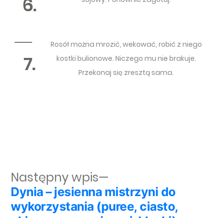
6.
Rosół można mrozić, wekować, robić z niego
7.
kostki bulionowe. Niczego mu nie brakuje.
Przekonaj się zresztą sama.
Następny wpis:
Następny wpis
Dynia – jesienna mistrzyni do
Nawigacja wpisu
wykorzystania (puree, ciasto,