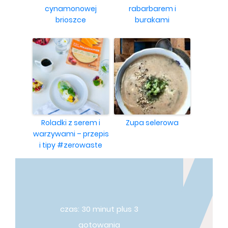
cynamonowej
rabarbarem i
brioszce
burakami
Roladki z serem i
Zupa selerowa
warzywami – przepis
i tipy #zerowaste
czas: 30 minut plus 3
gotowania