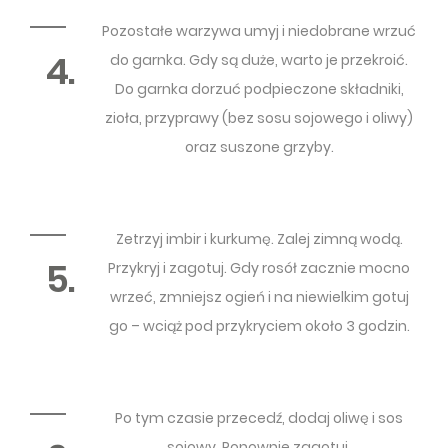
Pozostałe warzywa umyj i niedobrane wrzuć
4.
do garnka. Gdy są duże, warto je przekroić.
Do garnka dorzuć podpieczone składniki,
zioła, przyprawy (bez sosu sojowego i oliwy)
oraz suszone grzyby.
Zetrzyj imbir i kurkumę. Zalej zimną wodą.
5.
Przykryj i zagotuj. Gdy rosół zacznie mocno
wrzeć, zmniejsz ogień i na niewielkim gotuj
go – wciąż pod przykryciem około 3 godzin.
Po tym czasie przecedź, dodaj oliwę i sos
sojowy. Ponownie zagotuj.