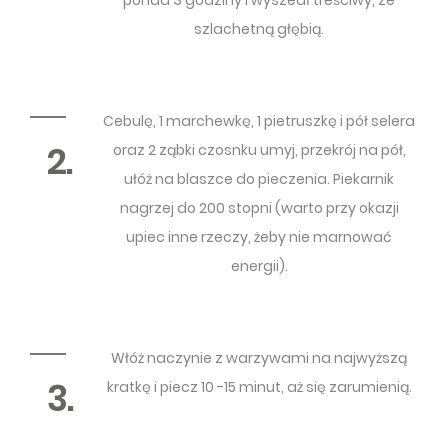
ponad 3 godziny i wyszedł treściwy, ze
szlachetną głębią.
Cebulę, 1 marchewkę, 1 pietruszkę i pół selera
2.
oraz 2 ząbki czosnku umyj, przekrój na pół,
ułóż na blaszce do pieczenia. Piekarnik
nagrzej do 200 stopni (warto przy okazji
upiec inne rzeczy, żeby nie marnować
energii).
Włóż naczynie z warzywami na najwyższą
3.
kratkę i piecz 10 -15 minut, aż się zarumienią.