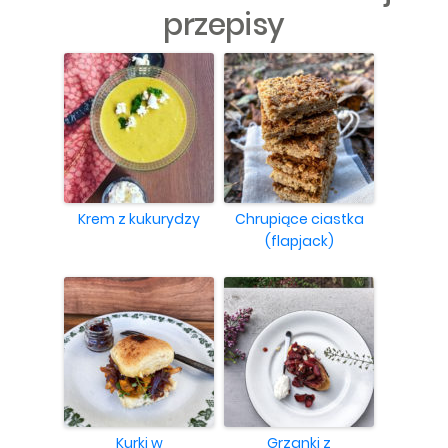
przepisy
Krem z kukurydzy
Chrupiące ciastka
(flapjack)
Kurki w
Grzanki z