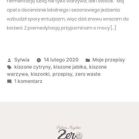
Fermentację lubią nie tylko warzywa, ale i owoce. Mój
apel o docenianie lokalnego i sezonowego jedzenia
wzbudził spory entuzjazm, więc dziś znowu wracam do
korzeni. Z premedytacją przypominam o mocy […]
Opublikowany przez
Opublikowano w
Sylwia
14 lutego 2020
Moje przepisy
Tagi:
kiszone cytryny
,
kiszone jabłka
,
kiszone
warzywa
,
kiszonki
,
przepisy
,
zero waste
do Kiszone hity
1 komentarz