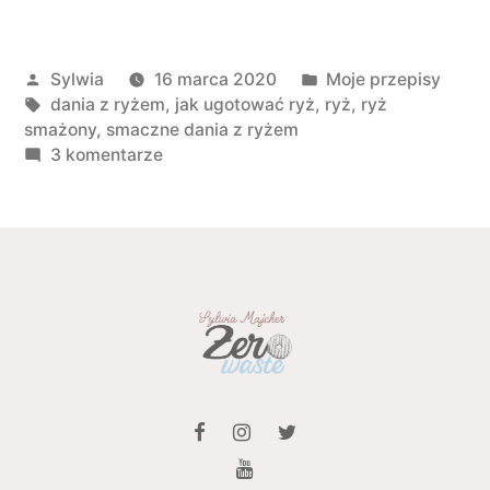
Opublikowany przez
Opublikowano w
Sylwia
16 marca 2020
Moje przepisy
Tagi:
dania z ryżem
,
jak ugotować ryż
,
ryż
,
ryż
smażony
,
smaczne dania z ryżem
do 7 pomysłów na dania z ryżem
3 komentarze