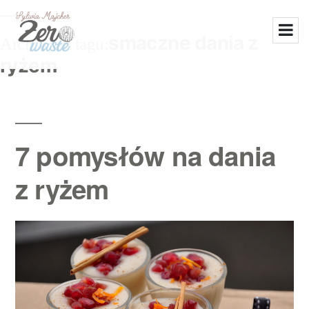
smaczne dania z
Archiwum tagu:
ryżem
7 pomysłów na dania
z ryżem