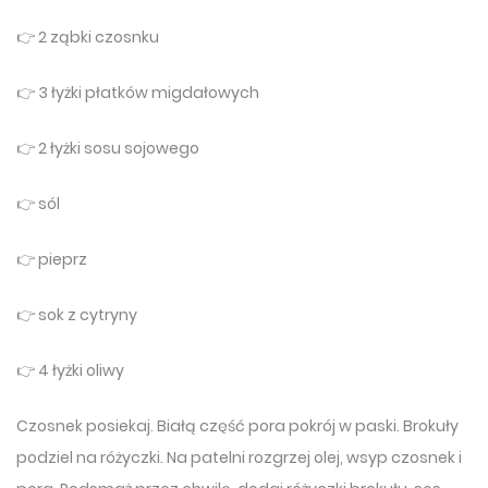
👉 2 ząbki czosnku
👉 3 łyżki płatków migdałowych
👉 2 łyżki sosu sojowego
👉 sól
👉 pieprz
👉 sok z cytryny
👉 4 łyżki oliwy
Czosnek posiekaj. Białą część pora pokrój w paski. Brokuły
podziel na różyczki. Na patelni rozgrzej olej, wsyp czosnek i