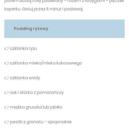
potem dodaj cały posiekany – razem z łodygami – pęczek
koperku. Gotuj przez 5 minut i podawaj.
Pudding ryżowy
👉 szklanka ryżu
👉 szklanka mleka/mleka kokosowego
👉 szklanka wody
👉 sok i skórka z pomarańczy
👉 miękka gruszka lub jabłko
👉 pestki z granatu – opcjonalnie