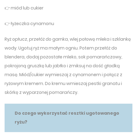
👉 miód lub cukier
👉 łyżeczka cynamonu
Ryż opłucz, przełóż do garnka, wlej połowę mleka i szklankę
wody. Ugotuj ryż ma małym ogniu. Potem przełóż do
blendera, dodaj pozostałe mleko, sok pomarańczowy,
pokrojoną gruszkę lub jabłko i zmiksuj na dość gładką
masę. Miód/cukier wymieszaj z cynamonem i połącz z
ryżowym kremem. Do kremu wmieszaj pestki granatu i
skórkę z wyparzonej pomarańczy.
Do czego wykorzystać resztki ugotowanego
ryżu?