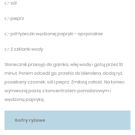
👉 sól
👉 pieprz
👉 pół łyżeczki wędzonej papryki – opcjonalnie
👉 2 szklanki wody
Słonecznik przesyp do garnka, wlej wodę i gotuj przez 10
minut. Potem odcedź go, przełóż do blendera, dodaj ryż,
posiekany czosnek, sól i pieprz. Zmiksuj całość. Na koniec
wymieszaj pastę z koncentratem pomidorowym i
wędzoną papryką.
Gofry ryżowe