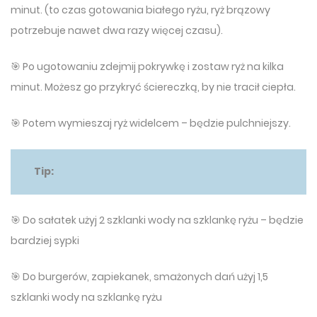
minut. (to czas gotowania białego ryżu, ryż brązowy
potrzebuje nawet dwa razy więcej czasu).
🎯 Po ugotowaniu zdejmij pokrywkę i zostaw ryż na kilka
minut. Możesz go przykryć ściereczką, by nie tracił ciepła.
🎯 Potem wymieszaj ryż widelcem – będzie pulchniejszy.
Tip:
🎯 Do sałatek użyj 2 szklanki wody na szklankę ryżu – będzie
bardziej sypki
🎯 Do burgerów, zapiekanek, smażonych dań użyj 1,5
szklanki wody na szklankę ryżu