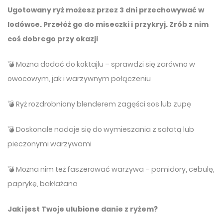
Ugotowany ryż możesz przez 3 dni przechowywać w
lodówce. Przełóż go do miseczki i przykryj. Zrób z nim
coś dobrego przy okazji
💣 Można dodać do koktajlu – sprawdzi się zarówno w
owocowym, jak i warzywnym połączeniu
💣 Ryż rozdrobniony blenderem zagęści sos lub zupę
💣 Doskonale nadaje się do wymieszania z sałatą lub
pieczonymi warzywami
💣 Można nim też faszerować warzywa – pomidory, cebulę,
paprykę, bakłażana
Jaki jest Twoje ulubione danie z ryżem?