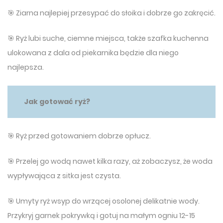
🎯 Ziarna najlepiej przesypać do słoika i dobrze go zakręcić.
🎯 Ryż lubi suche, ciemne miejsca, także szafka kuchenna
ulokowana z dala od piekarnika będzie dla niego
najlepsza.
Jak gotować ryż?
🎯 Ryż przed gotowaniem dobrze opłucz.
🎯 Przelej go wodą nawet kilka razy, aż zobaczysz, że woda
wypływająca z sitka jest czysta.
🎯 Umyty ryż wsyp do wrzącej osolonej delikatnie wody.
Przykryj garnek pokrywką i gotuj na małym ogniu 12-15