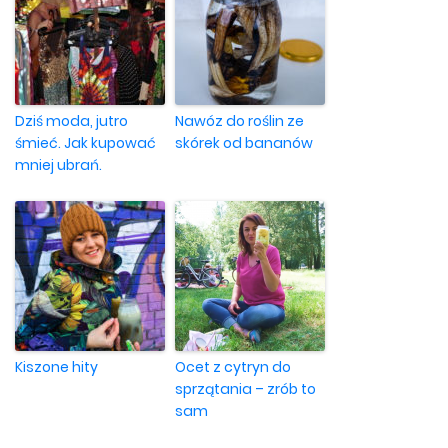
Dziś moda, jutro
Nawóz do roślin ze
śmieć. Jak kupować
skórek od bananów
mniej ubrań.
Kiszone hity
Ocet z cytryn do
sprzątania – zrób to
sam