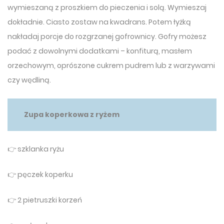
wymieszaną z proszkiem do pieczenia i solą. Wymieszaj
dokładnie. Ciasto zostaw na kwadrans. Potem łyżką
nakładaj porcje do rozgrzanej gofrownicy. Gofry możesz
podać z dowolnymi dodatkami – konfiturą, masłem
orzechowym, oprószone cukrem pudrem lub z warzywami
czy wędliną.
Zupa koperkowa z ryżem
👉 szklanka ryżu
👉 pęczek koperku
👉 2 pietruszki korzeń