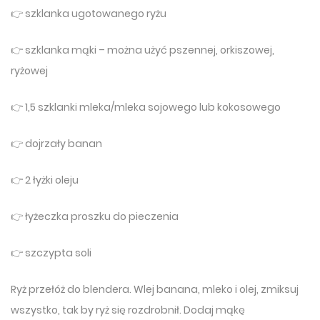
👉 szklanka ugotowanego ryżu
👉 szklanka mąki – można użyć pszennej, orkiszowej,
ryżowej
👉 1,5 szklanki mleka/mleka sojowego lub kokosowego
👉 dojrzały banan
👉 2 łyżki oleju
👉 łyżeczka proszku do pieczenia
👉 szczypta soli
Ryż przełóż do blendera. Wlej banana, mleko i olej, zmiksuj
wszystko, tak by ryż się rozdrobnił. Dodaj mąkę