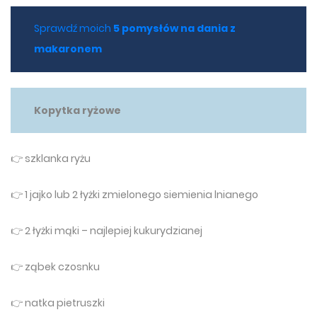
Sprawdź moich
5 pomysłów na dania z
makaronem
Kopytka ryżowe
👉 szklanka ryżu
👉 1 jajko lub 2 łyżki zmielonego siemienia lnianego
👉 2 łyżki mąki – najlepiej kukurydzianej
👉 ząbek czosnku
👉 natka pietruszki