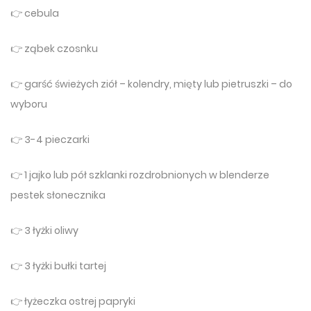
👉 cebula
👉 ząbek czosnku
👉 garść świeżych ziół – kolendry, mięty lub pietruszki – do
wyboru
👉 3-4 pieczarki
👉 1 jajko lub pół szklanki rozdrobnionych w blenderze
pestek słonecznika
👉 3 łyżki oliwy
👉 3 łyżki bułki tartej
👉 łyżeczka ostrej papryki