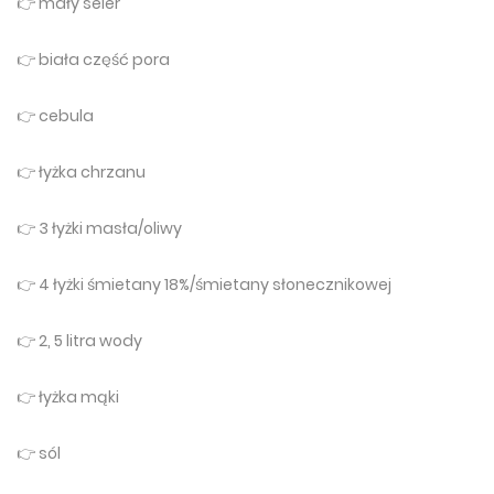
👉 mały seler
👉 biała część pora
👉 cebula
👉 łyżka chrzanu
👉 3 łyżki masła/oliwy
👉 4 łyżki śmietany 18%/śmietany słonecznikowej
👉 2, 5 litra wody
👉 łyżka mąki
👉 sól