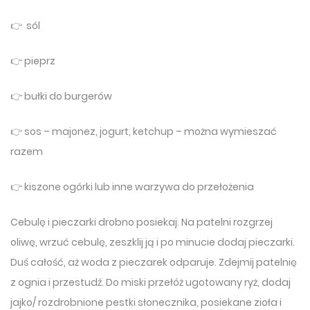
👉 sól
👉 pieprz
👉 bułki do burgerów
👉 sos – majonez, jogurt, ketchup – można wymieszać
razem
👉 kiszone ogórki lub inne warzywa do przełożenia
Cebulę i pieczarki drobno posiekaj. Na patelni rozgrzej
oliwę, wrzuć cebulę, zeszklij ją i po minucie dodaj pieczarki.
Duś całość, aż woda z pieczarek odparuje. Zdejmij patelnię
z ognia i przestudź. Do miski przełóż ugotowany ryż, dodaj
jajko/ rozdrobnione pestki słonecznika, posiekane zioła i