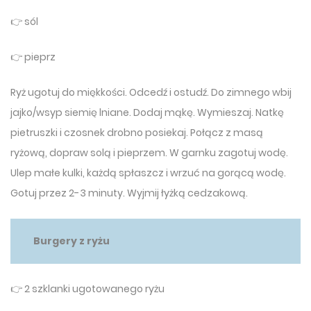
👉 sól
👉 pieprz
Ryż ugotuj do miękkości. Odcedź i ostudź. Do zimnego wbij
jajko/wsyp siemię lniane. Dodaj mąkę. Wymieszaj. Natkę
pietruszki i czosnek drobno posiekaj. Połącz z masą
ryżową, dopraw solą i pieprzem. W garnku zagotuj wodę.
Ulep małe kulki, każdą spłaszcz i wrzuć na gorącą wodę.
Gotuj przez 2-3 minuty. Wyjmij łyżką cedzakową.
Burgery z ryżu
👉 2 szklanki ugotowanego ryżu