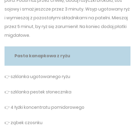
pora. Podsmaż przez chwilę, dodaj różyczki brokułu, sos
sojowy i smaż jeszcze przez 3 minuty. Wsyp ugotowany ryż
i wymieszaj z pozostałymi składnikami na patelni. Mieszaj
przez 5 minut, by ryż się zarumienił. Na koniec dodaj płatki
migdałowe.
Pasta kanapkowa z ryżu
👉 szklanka ugotowanego ryżu
👉 szklanka pestek słonecznika
👉 4 łyżki koncentratu pomidorowego
👉 ząbek czosnku