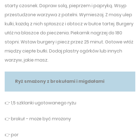
starty czosnek. Dopraw solą, pieprzem i papryką. Wsyp
przestudzone warzywa z patelni. Wymieszaj. Z masy ulep
kulki, każdą z nich spłaszcz i obtocz w bułce tartej. Burgery
ułóż na blaszce do pieczenia. Piekarnik nagrzej do 180
stopni. Wstaw burgery i piecz przez 25 minut. Gotowe włóż
między ciepłe bułki. Dodaj plastry ogórków lub innych
warzyw, jakie masz.
Ryż smażony z brokułami i migdałami
👉 1,5 szklanki ugotowanego ryżu
👉 brokuł – może być mrożony
👉 por