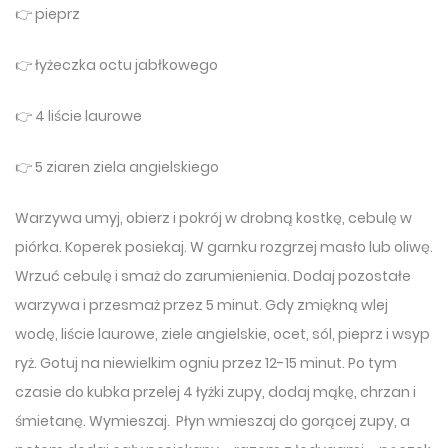
👉 pieprz
👉 łyżeczka octu jabłkowego
👉 4 liście laurowe
👉 5 ziaren ziela angielskiego
Warzywa umyj, obierz i pokrój w drobną kostkę, cebulę w
piórka. Koperek posiekaj. W garnku rozgrzej masło lub oliwę.
Wrzuć cebulę i smaż do zarumienienia. Dodaj pozostałe
warzywa i przesmaż przez 5 minut. Gdy zmiękną wlej
wodę, liście laurowe, ziele angielskie, ocet, sól, pieprz i wsyp
ryż. Gotuj na niewielkim ogniu przez 12-15 minut. Po tym
czasie do kubka przelej 4 łyżki zupy, dodaj mąkę, chrzan i
śmietanę. Wymieszaj. Płyn wmieszaj do gorącej zupy, a