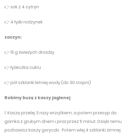
👉 sok z 4 cytryn
👉 4 łyżki rodzynek
zaczyn:
👉 15 g świeżych drożdży
👉 łyżeczka cukru
👉 pół szklanki letniej wody (do 30 stopni)
Robimy buzę z kaszy jaglenej
1. Kaszę przelej 3 razy wrzątkiem, a potem przesyp do
garnka z grubym dnem i praż przez 5 minut. Dzięki temu
pozbawisz kaszy goryczki. Potem wlej 4 szklanki zimnej