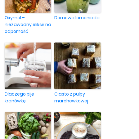
Oxymel –
Domowa lemoniada
niezawodny eliksir na
odporność
Dlaczego piję
Ciasto z pulpy
kranówkę
marchewkowej