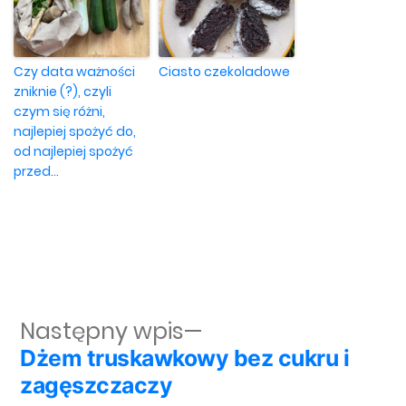
Czy data ważności
Ciasto czekoladowe
zniknie (?), czyli
czym się różni,
najlepiej spożyć do,
od najlepiej spożyć
przed…
Następny wpis:
Następny wpis
Dżem truskawkowy bez cukru i
Nawigacja wpisu
zagęszczaczy