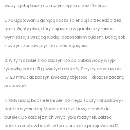
wody i gotuj kaszę na małym ogniu przez 10 minut.
2. Po ugotowaniu gorącą kaszę zblenduj i przecedź przez
gazę. Gęsty płyn, który pojawi się w garnku czy misce,
wymieszaj z wrzącą wodą i pozostałym cukrem. Dodaj sok
z cytryn i zostaw płyn do przestygnięcia.
3. W tym czasie zrób zaczyn: Do pół kubka wody wsyp
łyżeczkę cukru i 15 g świeżych drożdży. Przykryj i zostaw na
15-20 minut aż zaczyn zwiększy objętość – drożdże zaczną
pracować.
4. Gdy napój będzie letni wlej do niego zaczyn drożdżowy i
dobrze wymieszaj. Możesz od razu buzę przelać do
butelek. Do każdej z nich wsyp łyżkę rodzynek. Zakręć
dobrze i zostaw butelki w temperaturze pokojowej na 12