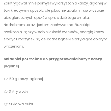
Zaintrygował mnie pomysł wykorzystania kaszy jaglanej w
taki kreatywny sposób, ale jakoś nie udało mi się w czasie
ubiegłorocznych upałów sprawdzić tego smaku.
Nadrobiłam teraz i jestem zachwycona. Buza kipi
rześkością. Łączy w sobie lekkość cytrusów, energię kaszy i
słodycz rodzynek. Są delikatne bąbelki sprzyjające dobrym
wrażeniom.
Składniki potrzebne do przygotowania buzy
z kaszy
jaglanej
👉 150 g kaszy jaglanej
👉 3 litry wody
👉 szklanka cukru