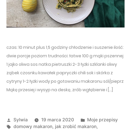
czas: 10 minut plus 1,5 godziny chłodzenie i suszenie ilość:
dwie porcje poziom trudności: łatwe 100 g mąki pszennej
1 jajko oliwa sos natka pietruszki 2-3 łyżki szklanki oliwy
ząbek czosnku kawałek papryczki chili sok i skórka z
cytryny 1-2 łyżki wody po gotowaniu makaronu sól/pieprz
Mąkę przesiej i wysyp na deskę, zrób wgłębienie i […]
Opublikowany przez
Opublikowano w
Sylwia
19 marca 2020
Moje przepisy
Tagi:
domowy makaron
,
jak zrobić makaron
,