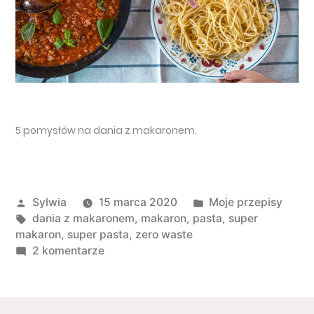
5 pomysłów na dania z makaronem.
Opublikowany przez
Opublikowano w
Sylwia
15 marca 2020
Moje przepisy
Tagi:
dania z makaronem
,
makaron
,
pasta
,
super
makaron
,
super pasta
,
zero waste
do 5 pomysłów na dania z makaronem
2 komentarze