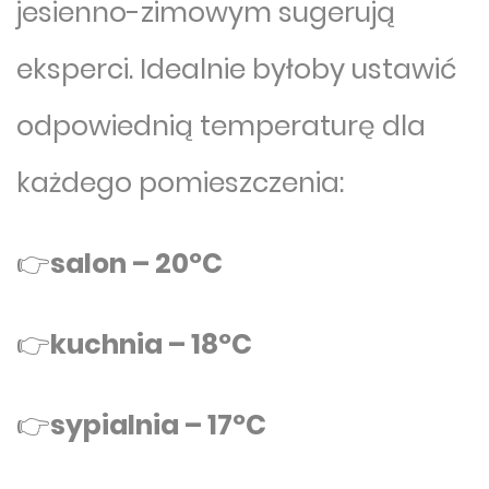
jesienno-zimowym sugerują
eksperci. Idealnie byłoby ustawić
odpowiednią temperaturę dla
każdego pomieszczenia:
👉
salon – 20ºC
👉
kuchnia – 18ºC
👉
sypialnia – 17ºC