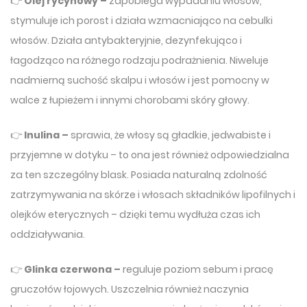
👉
Olej rycynowy –
zapobiega wypadaniu włosów,
stymuluje ich porost i działa wzmacniająco na cebulki
włosów. Działa antybakteryjnie, dezynfekująco i
łagodząco na różnego rodzaju podrażnienia. Niweluje
nadmierną suchość skalpu i włosów i jest pomocny w
walce z łupieżem i innymi chorobami skóry głowy.
👉
Inulina –
sprawia, że włosy są gładkie, jedwabiste i
przyjemne w dotyku – to ona jest również odpowiedzialna
za ten szczególny blask. Posiada naturalną zdolność
zatrzymywania na skórze i włosach składników lipofilnych i
olejków eterycznych – dzięki temu wydłuża czas ich
oddziaływania.
👉
Glinka czerwona –
reguluje poziom sebum i pracę
gruczołów łojowych. Uszczelnia również naczynia