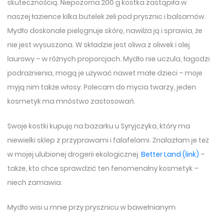
skutecznością. Niepozorna 200 g kostka zastąpiła w
naszej łazience kilka butelek żeli pod prysznic i balsamów.
Mydło doskonale pielęgnuje skórę, nawilża ją i sprawia, że
nie jest wysuszona. W składzie jest oliwa z oliwek i olej
laurowy – w różnych proporcjach. Mydło nie uczula, łagodzi
podrażnienia, mogą je używać nawet małe dzieci – moje
myją nim także włosy. Polecam do mycia twarzy, jeden
kosmetyk ma mnóstwo zastosowań.
Swoje kostki kupuję na bazarku u Syryjczyka, który ma
niewielki sklep z przyprawami i falafelami. Znalazłam je też
w mojej ulubionej drogerii ekologicznej
Better Land (link)
–
także, kto chce sprawdzić ten fenomenalny kosmetyk –
niech zamawia.
Mydło wisi u mnie przy prysznicu w bawełnianym