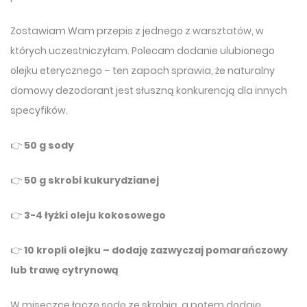
Zostawiam Wam przepis z jednego z warsztatów, w
których uczestniczyłam. Polecam dodanie ulubionego
olejku eterycznego – ten zapach sprawia, że naturalny
domowy dezodorant jest słuszną konkurencją dla innych
specyfików.
👉
50 g sody
👉
50 g skrobi kukurydzianej
👉
3-4 łyżki oleju kokosowego
👉
10 kropli olejku – dodaję zazwyczaj pomarańczowy
lub trawę cytrynową
W miseczce łączę sodę ze skrobią, a potem dodaję