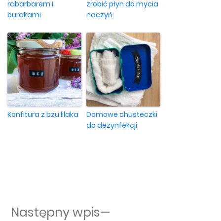
rabarbarem i
zrobić płyn do mycia
burakami
naczyń.
Konfitura z bzu lilaka
Domowe chusteczki
do dezynfekcji
Następny wpis:
Następny wpis