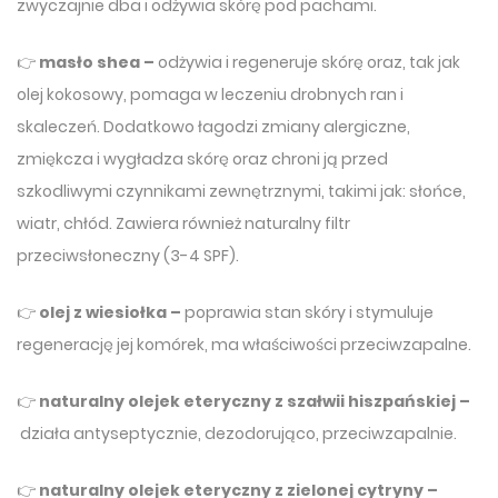
zwyczajnie dba i odżywia skórę pod pachami.
👉
masło shea –
odżywia i regeneruje skórę oraz, tak jak
olej kokosowy, pomaga w leczeniu drobnych ran i
skaleczeń. Dodatkowo łagodzi zmiany alergiczne,
zmiękcza i wygładza skórę oraz chroni ją przed
szkodliwymi czynnikami zewnętrznymi, takimi jak: słońce,
wiatr, chłód. Zawiera również naturalny filtr
przeciwsłoneczny (3-4 SPF).
👉
olej z wiesiołka –
poprawia stan skóry i stymuluje
regenerację jej komórek, ma właściwości przeciwzapalne.
👉
naturalny olejek eteryczny z szałwii hiszpańskiej –
działa antyseptycznie, dezodorująco, przeciwzapalnie.
👉
naturalny olejek eteryczny z zielonej cytryny –