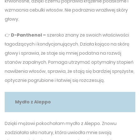
krwionośne, dzięki czemu poprawia krążenie podskórne i
wzmacnia cebulki włosów. Nie podrażnia wrażliwej skóry
głowy.
👉
D-Panthenol –
szeroko znany ze swoich właściwości
łagodzących i kondycjonujących. Działa kojąco na skórę
głowy i sprawia, że staje się mniej podatna na rozwój
stanów zapalnych. Pomaga utrzymać optymalny stopień
nawilżenia włosów, sprawia, że stają się bardziej sprężyste,
optycznie pogrubione i łatwiej się rozczesują.
Mydło z Aleppo
Dzięki mężowi pokochałam mydło z Aleppo. Znowu
zadziałała siła natury, która uwiodła mnie swoją