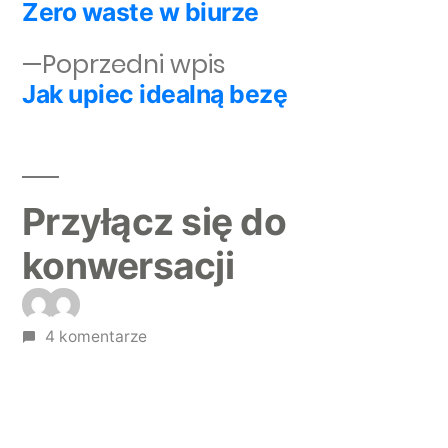
Zero waste w biurze
Nawigacja wpisu
Poprzedni wpis:
Poprzedni wpis
Jak upiec idealną bezę
Przyłącz się do
konwersacji
4 komentarze