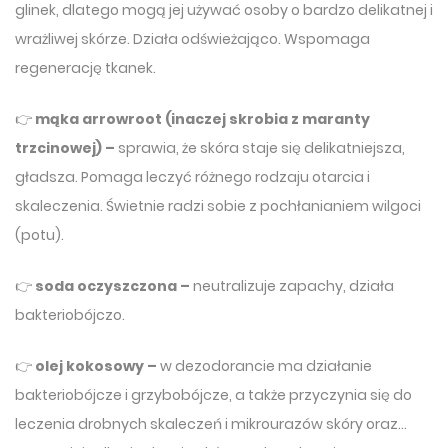
glinek, dlatego mogą jej używać osoby o bardzo delikatnej i
wrażliwej skórze. Działa odświeżająco. Wspomaga
regenerację tkanek.
👉
mąka arrowroot (inaczej skrobia z maranty
trzcinowej) –
sprawia, że skóra staje się delikatniejsza,
gładsza. Pomaga leczyć różnego rodzaju otarcia i
skaleczenia. Świetnie radzi sobie z pochłanianiem wilgoci
(potu).
👉
soda oczyszczona –
neutralizuje zapachy, działa
bakteriobójczo.
👉
olej kokosowy –
w dezodorancie ma działanie
bakteriobójcze i grzybobójcze, a także przyczynia się do
leczenia drobnych skaleczeń i mikrourazów skóry oraz…