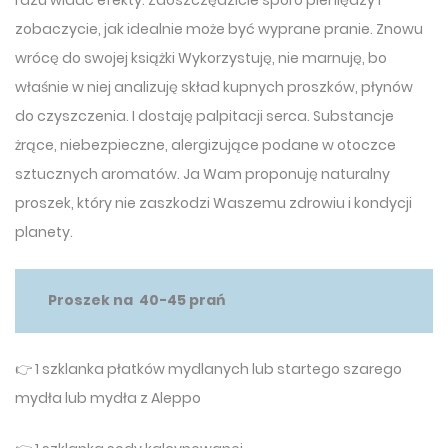
zobaczycie, jak idealnie może być wyprane pranie. Znowu
wrócę do swojej książki Wykorzystuję, nie marnuję, bo
właśnie w niej analizuję skład kupnych proszków, płynów
do czyszczenia. I dostaję palpitacji serca. Substancje
żrące, niebezpieczne, alergizujące podane w otoczce
sztucznych aromatów. Ja Wam proponuję naturalny
proszek, który nie zaszkodzi Waszemu zdrowiu i kondycji
planety.
Proszek na 40-45 prań
👉 1 szklanka płatków mydlanych lub startego szarego
mydła lub mydła z Aleppo