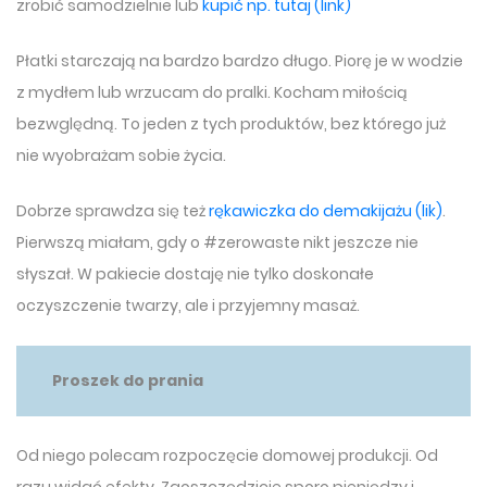
zrobić samodzielnie lub
kupić np. tutaj (link)
Płatki starczają na bardzo bardzo długo. Piorę je w wodzie
z mydłem lub wrzucam do pralki. Kocham miłością
bezwględną. To jeden z tych produktów, bez którego już
nie wyobrażam sobie życia.
Dobrze sprawdza się też
rękawiczka do demakijażu (lik)
.
Pierwszą miałam, gdy o #zerowaste nikt jeszcze nie
słyszał. W pakiecie dostaję nie tylko doskonałe
oczyszczenie twarzy, ale i przyjemny masaż.
Proszek do prania
Od niego polecam rozpoczęcie domowej produkcji. Od
razu widać efekty. Zaoszczędzicie sporo pieniędzy i