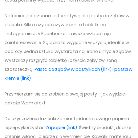
kostki powinny wypaść. Trzymam tabletki w słoiku.
Na koniec podrzucam alternatywę dla pasty do zębów w
plastiku. Kilka razy pokazywałam te tabletki na
Instagramie czy Facebooku i zawsze wzbudzają
zainteresowanie. Są bardzo wygodne w użyciu, idealne w
podróży. Jedna sztuka wystarcza na jedno umycie zębów.
Wystarczy rozgryźć tabletkę i czyścić zęby zwilżoną
szczoteczką.
Pasta do zębów w pastylkach (link)
i
pasta w
kremie (link)
Przymierzam się do zrobienia swojej pasty – jak wyjdzie –
pokażę Wam efekt.
Do czyszczenia łazienki zamiast jednorazowego papieru
lepiej wykorzystać
Zapapier (link)
. Świetny produkt, dobrze
chłonie wilgoć i pieprze się wyśmienicie. Kawałki materiału