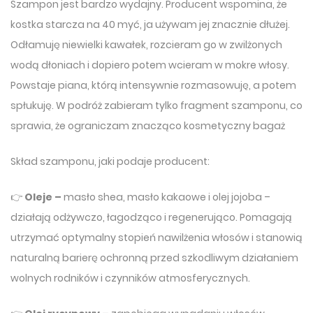
Szampon jest bardzo wydajny. Producent wspomina, że
kostka starcza na 40 myć, ja używam jej znacznie dłużej.
Odłamuję niewielki kawałek, rozcieram go w zwilżonych
wodą dłoniach i dopiero potem wcieram w mokre włosy.
Powstaje piana, którą intensywnie rozmasowuję, a potem
spłukuję. W podróż zabieram tylko fragment szamponu, co
sprawia, że ograniczam znacząco kosmetyczny bagaż
Skład szamponu, jaki podaje producent:
👉
Oleje –
masło shea, masło kakaowe i olej jojoba –
działają odżywczo, łagodząco i regenerująco. Pomagają
utrzymać optymalny stopień nawilżenia włosów i stanowią
naturalną barierę ochronną przed szkodliwym działaniem
wolnych rodników i czynników atmosferycznych.