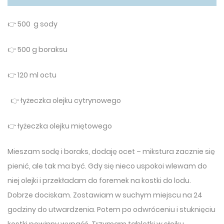
👉 500 g sody
👉 500 g boraksu
👉 120 ml octu
👉 łyżeczka olejku cytrynowego
👉 łyżeczka olejku miętowego
Mieszam sodę i boraks, dodaję ocet – mikstura zacznie się
pienić, ale tak ma być. Gdy się nieco uspokoi wlewam do
niej olejki i przekładam do foremek na kostki do lodu.
Dobrze dociskam. Zostawiam w suchym miejscu na 24
godziny do utwardzenia. Potem po odwróceniu i stuknięciu