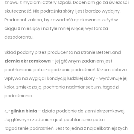
znowu z mydlarni Cztery szpaki. Doceniam go za świeżość i
skuteczność. Nie podrażnia skóry i jest bardzo wydajny.
Producent zaleca, by zawartość opakowania zużyć w
ciągu 6 miesięcy i na tyle mniej więcej wystarcza
dezodorantu.
Skład podany przez producenta na stronie Better Land
ziemia okrzemkowa –
jej głównym zadaniem jest
pochłanianie potu i łagodzenie podrażnień. Krzem dobrze
wpływa na wygląd i kondycję ludzkiej skóry – wyrównuje jej
kolor, zmiękcza ją, pochłania nadmiar sebum, łagodzi
podrażnienia.
👉
glinka biała –
działa podobnie do ziemi okrzemkowej.
Jej głównym zadaniem jest pochłanianie potu i
łagodzenie podrażnień. Jest to jedna z najdelikatniejszych