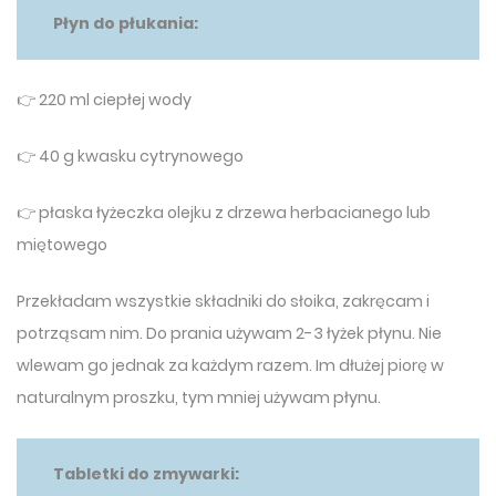
Płyn do płukania:
👉 220 ml ciepłej wody
👉 40 g kwasku cytrynowego
👉 płaska łyżeczka olejku z drzewa herbacianego lub
miętowego
Przekładam wszystkie składniki do słoika, zakręcam i
potrząsam nim. Do prania używam 2-3 łyżek płynu. Nie
wlewam go jednak za każdym razem. Im dłużej piorę w
naturalnym proszku, tym mniej używam płynu.
Tabletki do zmywarki: