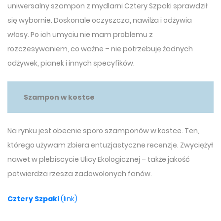
uniwersalny szampon z mydlarni Cztery Szpaki sprawdził
się wybornie. Doskonale oczyszcza, nawilża i odżywia
włosy. Po ich umyciu nie mam problemu z
rozczesywaniem, co ważne – nie potrzebuję żadnych
odżywek, pianek i innych specyfików.
Szampon w kostce
Na rynku jest obecnie sporo szamponów w kostce. Ten,
którego używam zbiera entuzjastyczne recenzje. Zwyciężył
nawet w plebiscycie Ulicy Ekologicznej – także jakość
potwierdza rzesza zadowolonych fanów.
Cztery Szpaki
(link)