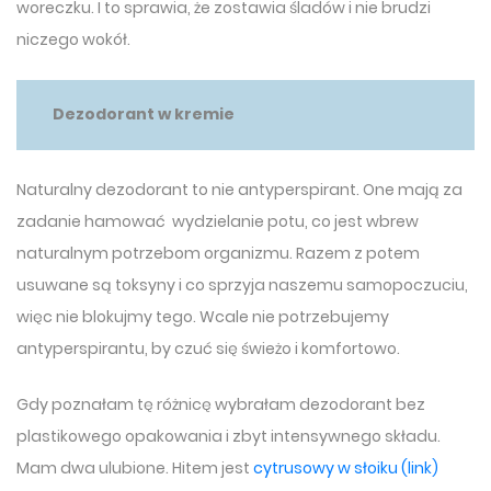
woreczku. I to sprawia, że zostawia śladów i nie brudzi
niczego wokół.
Dezodorant w kremie
Naturalny dezodorant to nie antyperspirant. One mają za
zadanie hamować wydzielanie potu, co jest wbrew
naturalnym potrzebom organizmu. Razem z potem
usuwane są toksyny i co sprzyja naszemu samopoczuciu,
więc nie blokujmy tego. Wcale nie potrzebujemy
antyperspirantu, by czuć się świeżo i komfortowo.
Gdy poznałam tę różnicę wybrałam dezodorant bez
plastikowego opakowania i zbyt intensywnego składu.
Mam dwa ulubione. Hitem jest
cytrusowy w słoiku (link)