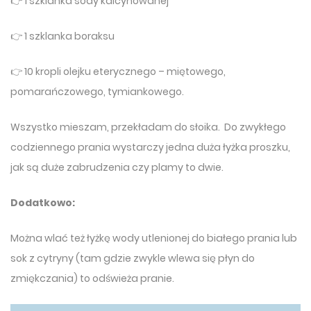
👉 1 szklanka sody kalcynowanej
👉 1 szklanka boraksu
👉 10 kropli olejku eterycznego – miętowego,
pomarańczowego, tymiankowego.
Wszystko mieszam, przekładam do słoika. Do zwykłego
codziennego prania wystarczy jedna duża łyżka proszku,
jak są duże zabrudzenia czy plamy to dwie.
Dodatkowo:
Można wlać też łyżkę wody utlenionej do białego prania lub
sok z cytryny (tam gdzie zwykle wlewa się płyn do
zmiękczania) to odświeża pranie.