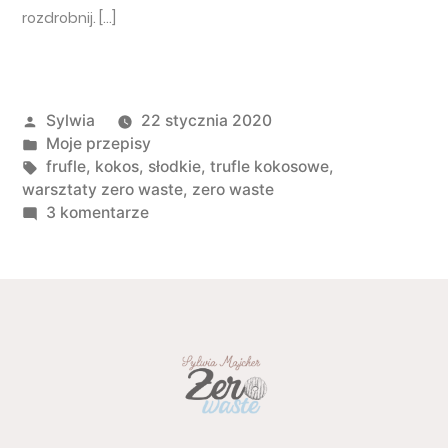
rozdrobnij. […]
Opublikowany przez
Sylwia
22 stycznia 2020
Opublikowano w
Moje przepisy
Tagi:
frufle
,
kokos
,
słodkie
,
trufle kokosowe
,
warsztaty zero waste
,
zero waste
do Trufle kokosowe
3 komentarze