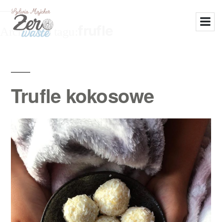
frufle
Archiwum tagu:
Trufle kokosowe