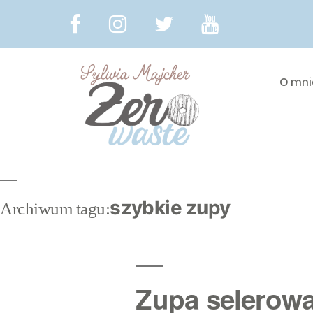
O mni
szybkie zupy
Archiwum tagu:
Zupa selerow