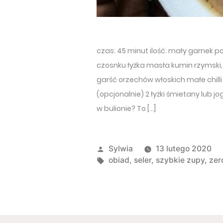
czas: 45 minut ilość: mały garnek p
czosnku łyżka masła kumin rzymsk
garść orzechów włoskich małe chilli
(opcjonalnie) 2 łyżki śmietany lub jo
w bulionie? To […]
Opublikowany przez
Sylwia
13 lutego 2020
Tagi:
obiad
,
seler
,
szybkie zupy
,
zer