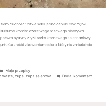
oziom trudności: łatwe seler jedna cebula dwa ząbki
i, kurkuma kromka czerstwego razowego pieczywa
 połowa cytryny 2 łyżki serka kremowego seler naciowy
gurtu Co zrobić z kawałkiem selera, który nie zmieścił się
Opublikowano w
Moje przepisy
do Zupa
o waste
,
zupa
,
zupa selerowa
Dodaj komentarz