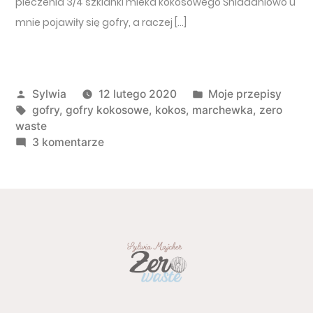
pieczenia 3/4 szklanki mleka kokosowego Śniadaniowo u
mnie pojawiły się gofry, a raczej […]
Opublikowany przez
Opublikowano w
Sylwia
12 lutego 2020
Moje przepisy
Tagi:
gofry
,
gofry kokosowe
,
kokos
,
marchewka
,
zero
waste
do Gofry kokosowo – marchewkowe
3 komentarze