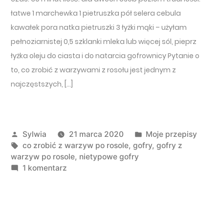
łatwe 1 marchewka 1 pietruszka pół selera cebula
kawałek pora natka pietruszki 3 łyżki mąki – użyłam
pełnoziarnistej 0,5 szklanki mleka lub więcej sól, pieprz
łyżka oleju do ciasta i do natarcia gofrownicy Pytanie o
to, co zrobić z warzywami z rosołu jest jednym z
najczęstszych, […]
Opublikowany przez
Opublikowano w
Sylwia
21 marca 2020
Moje przepisy
Tagi:
co zrobić z warzyw po rosole
,
gofry
,
gofry z
warzyw po rosole
,
nietypowe gofry
do Gofry z warzyw z rosołu
1 komentarz