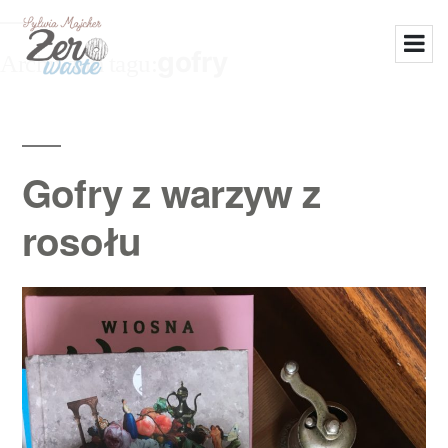
gofry
Archiwum tagu:
Gofry z warzyw z
rosołu