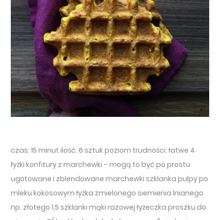
czas: 15 minut ilość: 6 sztuk poziom trudności: łatwe 4
łyżki konfitury z marchewki – mogą to być po prostu
ugotowane i zblendowane marchewki szklanka pulpy po
mleku kokosowym łyżka zmielonego siemienia lnianego
np. złotego 1,5 szklanki mąki razowej łyżeczka proszku do